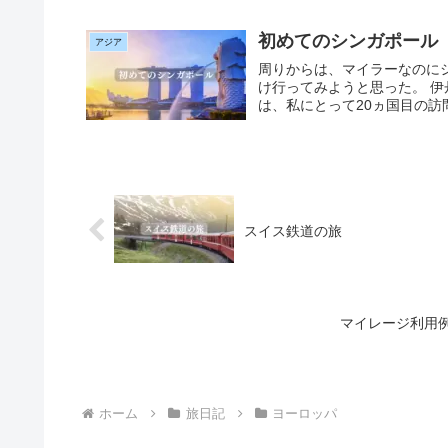
初めてのシンガポール
アジア
周りからは、マイラーなのに
け行ってみようと思った。 
は、私にとって20ヵ国目の訪問
スイス鉄道の旅
マイレージ利用例
ホーム
旅日記
ヨーロッパ