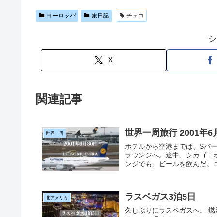
ヨーロッパ
旅日記
チェコ
シ
X
関連記事
世界一周旅行 2001年6月3
世界一周
ホテルから空港までは、Sバー
ラウンジへ。途中、シカゴ・
ンジでも、ビールを飲んだ。ニガ
ラスベガス3泊5日
北アメリカ
久しぶりにラスベガスへ。 燃