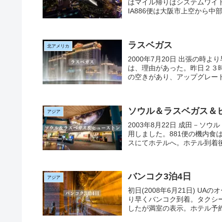
はマイル帰りはシステムワイド
IA886便は大阪市上空から中
ラスベガス
北アメリカ
2000年7月20日 出張の時
は、理由があった。昨日２３
の空きがあり、アップグレード
ソウル＆ラスベガス＆
アジア
2003年8月22日 成田－ソウ
用しました。881便の機内食
スにてホテルへ。ホテル到着後、
バンコク3泊4日
アジア
初日(2008年6月21日) U
り早くバンコク到着。タクシ
したが満室の表示。ホテル予約