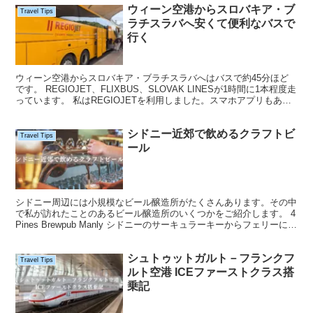
ウィーン空港からスロバキア・ブ
Travel Tips
ラチスラバへ安くて便利なバスで
行く
ウィーン空港からスロバキア・ブラチスラバへはバスで約45分ほど
です。 REGIOJET、FLIXBUS、SLOVAK LINESが1時間に1本程度走
っています。 私はREGIOJETを利用しました。スマホアプリもあっ
てRejioJetで検索...
シドニー近郊で飲めるクラフトビ
Travel Tips
ール
シドニー周辺には小規模なビール醸造所がたくさんあります。その中
で私が訪れたことのあるビール醸造所のいくつかをご紹介します。 4
Pines Brewpub Manly シドニーのサーキュラーキーからフェリーに乗
り25分でマンリーに着きます。...
シュトゥットガルト－フランクフ
Travel Tips
ルト空港 ICEファーストクラス搭
乗記