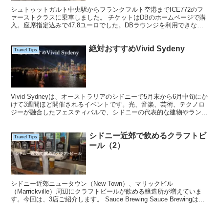
シュトゥットガルト中央駅からフランクフルト空港までICE772のフ
ァーストクラスに乗車しました。 チケットはDBのホームページで購
入。座席指定込みで47.8ユーロでした。DBラウンジを利用できない
一番安い運賃。 6時50分に中央駅に到着 7...
絶対おすすめVivid Sydeny
Travel Tips
Vivid Sydneyは、オーストラリアのシドニーで5月末から6月中旬にか
けて3週間ほど開催されるイベントです。光、音楽、芸術、テクノロ
ジーが融合したフェスティバルで、シドニーの代表的な建物やランド
マーク、ハーバー周辺の景色に光のプロジェ...
シドニー近郊で飲めるクラフトビ
Travel Tips
ール（2）
シドニー近郊ニュータウン（New Town）、マリックビル
（Marrickville）周辺にクラフトビールが飲める醸造所が増えていま
す。今回は、3店ご紹介します。 Sauce Brewing Sauce Brewingは、
独立系のマイクロブ...