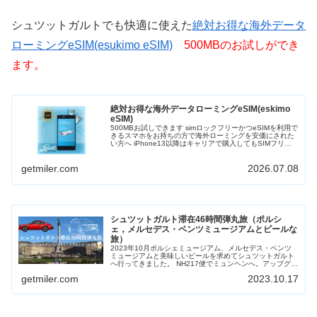
シュツットガルトでも快適に使えた
絶対お得な海外データ
ローミングeSIM(esukimo eSIM)
500MBのお試しができ
ます。
絶対お得な海外データローミングeSIM(eskimo
eSIM)
500MBお試しできます simロックフリーかつeSIMを利用で
きるスマホをお持ちの方で海外ローミングを安価にされた
い方へ iPhone13以降はキャリアで購入してもSIMフリー
となりますのでeskimo eSIMを利用できます 世界80カ...
getmiler.com
2026.07.08
シュツットガルト滞在46時間弾丸旅（ポルシ
ェ，メルセデス・ベンツミュージアムとビールな
旅）
2023年10月ポルシェミュージアム、メルセデス・ベンツ
ミュージアムと美味しいビールを求めてシュツットガルト
へ行ってきました。 NH217便でミュンヘンへ。アップグレ
ードポイントを使ってビジネスクラスです。 22時45分羽
getmiler.com
2023.10.17
田発ということでス...