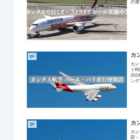
の運
カ
QF
カン
ト時
20
ング7
カ
QF
カン
田－