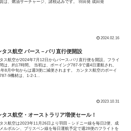
賃は、燃油サーチャージ、諸税込みです。 羽田発 成田発
2024.02.16
ンタス航空 パース－パリ直行便開設
タス航空が2024年7月12日からパース-パリ直行便を開設。フライ
間は、約17時間。 当初は、ボーイング787-9で週4日運航され、
24年8月中旬からは週3便に減便されます。 カンタス航空のボーイ
87-9機材は、1-2-1...
2023.10.31
ンタス航空・オーストラリア増便セール！
タス航空は2023年11月26日より羽田－シドニー線を毎日2便、成
メルボルン、ブリスベン線を毎日運航予定で週28便のフライトを