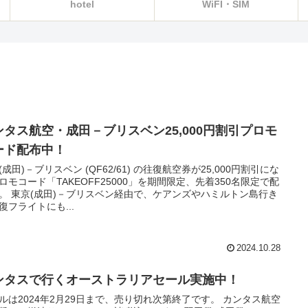
hotel
WiFI・SIM
ンタス航空・成田－ブリスベン25,000円割引プロモ
ード配布中！
(成田)－ブリスベン (QF62/61) の往復航空券が25,000円割引にな
ロモコード「TAKEOFF25000」を期間限定、先着350名限定で配
。 東京(成田)－ブリスベン経由で、ケアンズやハミルトン島行き
復フライトにも...
2024.10.28
ンタスで行くオーストラリアセール実施中！
ルは2024年2月29日まで、売り切れ次第終了です。 カンタス航空