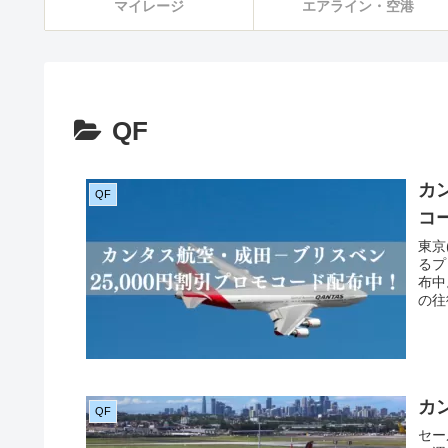
マイレージ
エアライン・空港
QF
カ
QF
コ
東京
るプ
布中
の往
カ
QF
セー