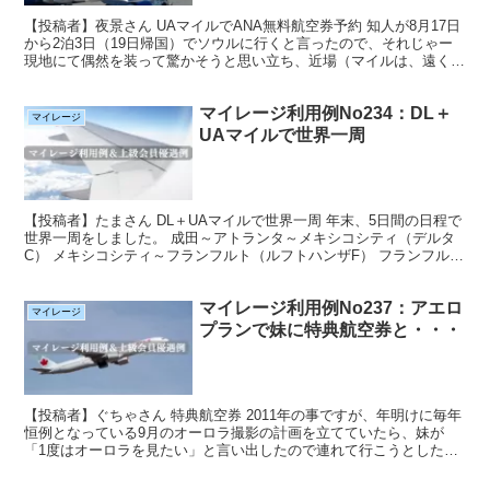
【投稿者】夜景さん UAマイルでANA無料航空券予約 知人が8月17日
から2泊3日（19日帰国）でソウルに行くと言ったので、それじゃー
現地にて偶然を装って驚かそうと思い立ち、近場（マイルは、遠くで
稼いで近場で使う）なので、無料航空券で行かな...
マイレージ利用例No234：DL＋
マイレージ
UAマイルで世界一周
【投稿者】たまさん DL＋UAマイルで世界一周 年末、5日間の日程で
世界一周をしました。 成田～アトランタ～メキシコシティ（デルタ
C） メキシコシティ～フランフルト（ルフトハンザF） フランフルト
～チューリッヒ（ルフトハンザC）～バンコク（...
マイレージ利用例No237：アエロ
マイレージ
プランで妹に特典航空券と・・・
【投稿者】ぐちゃさん 特典航空券 2011年の事ですが、年明けに毎年
恒例となっている9月のオーロラ撮影の計画を立てていたら、妹が
「1度はオーロラを見たい」と言い出したので連れて行こうとしたの
ですが、私自身お金に余裕があるわけではないので考え...