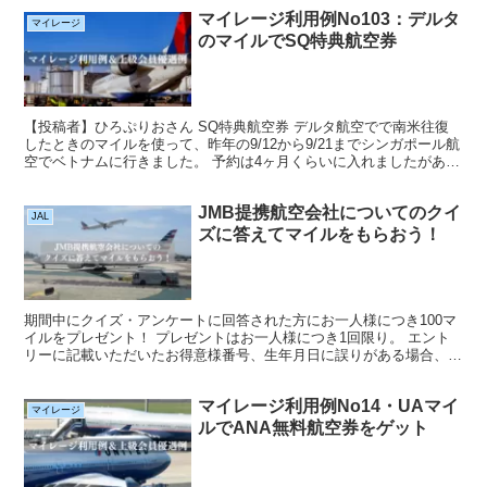
マイレージ利用例No103：デルタ
マイレージ
のマイルでSQ特典航空券
【投稿者】ひろぷりおさん SQ特典航空券 デルタ航空でで南米往復
したときのマイルを使って、昨年の9/12から9/21までシンガポール航
空でベトナムに行きました。 予約は4ヶ月くらいに入れましたがあっ
さり取れました。 SARSの影響とかもあり...
JMB提携航空会社についてのクイ
JAL
ズに答えてマイルをもらおう！
期間中にクイズ・アンケートに回答された方にお一人様につき100マ
イルをプレゼント！ プレゼントはお一人様につき1回限り。 エント
リーに記載いただいたお得意様番号、生年月日に誤りがある場合、マ
イルの積算ができませんのでご留意ください。 キャン...
マイレージ利用例No14・UAマイ
マイレージ
ルでANA無料航空券をゲット