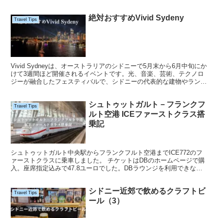
絶対おすすめVivid Sydeny
Travel Tips
Vivid Sydneyは、オーストラリアのシドニーで5月末から6月中旬にか
けて3週間ほど開催されるイベントです。光、音楽、芸術、テクノロ
ジーが融合したフェスティバルで、シドニーの代表的な建物やランド
マーク、ハーバー周辺の景色に光のプロジェ...
シュトゥットガルト－フランクフ
Travel Tips
ルト空港 ICEファーストクラス搭
乗記
シュトゥットガルト中央駅からフランクフルト空港までICE772のフ
ァーストクラスに乗車しました。 チケットはDBのホームページで購
入。座席指定込みで47.8ユーロでした。DBラウンジを利用できない
一番安い運賃。 6時50分に中央駅に到着 7...
シドニー近郊で飲めるクラフトビ
Travel Tips
ール（3）