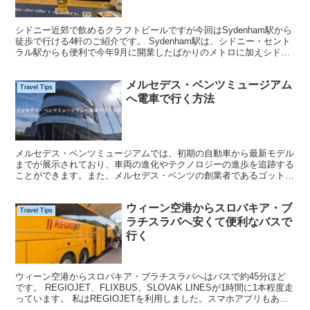
シドニー近郊で飲めるクラフトビールですが今回はSydenham駅から
徒歩で行ける4軒のご紹介です。 Sydenham駅は、シドニー・セント
ラル駅からも便利で今年9月に開業したばかりのメトロに加えシドニ
ー・トレインズも利用できます。 またこの...
メルセデス・ベンツミュージアム
Travel Tips
へ電車で行く方法
メルセデス・ベンツミュージアムでは、初期の自動車から最新モデル
までが展示されており、車両の進化やテクノロジーの進歩を追跡する
ことができます。また、メルセデス・ベンツの創業者であるゴットリ
ープ・ダイムラーとカール・ベンツの業績にも焦点を当てて...
ウィーン空港からスロバキア・ブ
Travel Tips
ラチスラバへ安くて便利なバスで
行く
ウィーン空港からスロバキア・ブラチスラバへはバスで約45分ほど
です。 REGIOJET、FLIXBUS、SLOVAK LINESが1時間に1本程度走
っています。 私はREGIOJETを利用しました。スマホアプリもあっ
てRejioJetで検索...