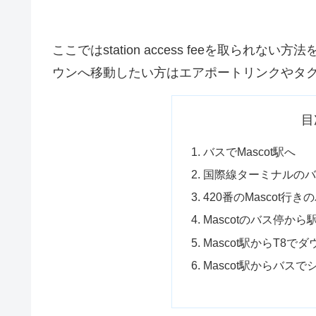
ここではstation access feeを取ら
ウンへ移動したい方はエアポートリンクやタ
目
バスでMascot駅へ
国際線ターミナルの
420番のMascot行
Mascotのバス停から
Mascot駅からT8で
Mascot駅からバス