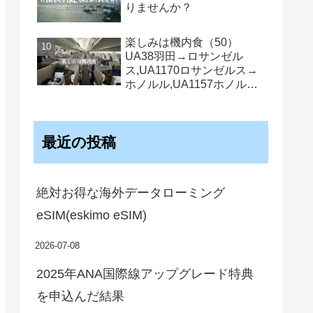
りませんか？
楽しみは機内食（50）
UA38羽田→ロサンゼル
ス,UA1170ロサンゼルス→
ホノルル,UA1157ホノルル
→ロサンゼルス機内食
最近の投稿
絶対お得な海外データローミング
eSIM(eskimo eSIM)
2026-07-08
2025年ANA国際線アップグレード特典
を申込んだ結果