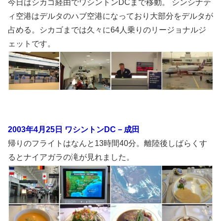
今日はシカゴ経由でワシントンDCまで移動。 シンシナテ
ィ空港はデルタのハブ空港になっており大部分をデルタが
占める。シカゴまでは久々に64人乗りのリージョナルジ
ェットです。
2003年4月25日 ワシントンDC－成田
帰りのフライトはなんと13時間40分。離陸後しばらくす
るとナイアガラの滝が見れました。