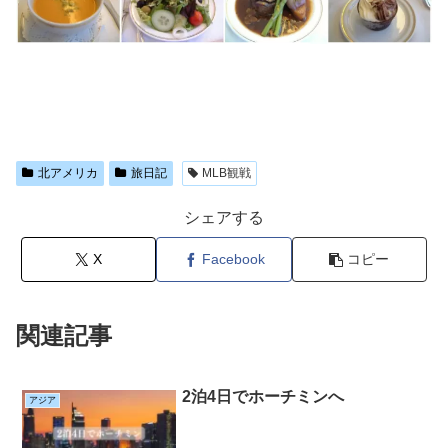
北アメリカ
旅日記
MLB観戦
シェアする
X
Facebook
コピー
関連記事
2泊4日でホーチミンへ
アジア