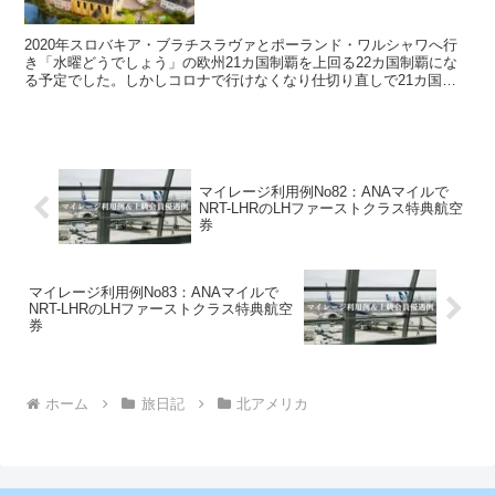
2020年スロバキア・ブラチスラヴァとポーランド・ワルシャワへ行
き「水曜どうでしょう」の欧州21カ国制覇を上回る22カ国制覇にな
る予定でした。しかしコロナで行けなくなり仕切り直しで21カ国目
クルセンブルクへ 久々の羽田第3ターミナルANA...
マイレージ利用例No82：ANAマイルで
NRT-LHRのLHファーストクラス特典航空
券
マイレージ利用例No83：ANAマイルで
NRT-LHRのLHファーストクラス特典航空
券
ホーム
旅日記
北アメリカ