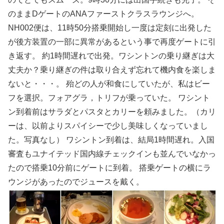
のままDゲートのANAファーストクラスラウンジへ。
NH002便は、11時50分搭乗開始し一度は定刻に出発した
が後方装置の一部に異常があるという事で再度ゲートに引
き返す。 約1時間遅れで出発。ワシントンの乗り継ぎは大
丈夫か？乗り継ぎの件は取り合えず忘れて機内食を楽しま
ないと・・・。 殆どの人が和食にしていたが、私はビー
フを選択。フォアグラ，トリフが乗っていた。 ワシント
ン到着前はサラダとパスタとカリーを頼みました。（カリ
ーは、以前よりスパイシーで少し美味しくなっていまし
た。写真なし） ワシントン到着は、結局1時間遅れ。入国
審査もユナイテッド国内線チェックインも並んでいなかっ
たので搭乗10分前にゲートに到着。 搭乗ゲートの横にラ
ウンジがあったのでジュースを戴く。