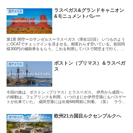
発。10時50分に羽田到着。 スターアライ...
ラスベガス&グランドキャニオン
北アメリカ
&モニュメントバレー
第1章 関空ーロサンゼルスーラスベガス（滞在1日目） いつものよう
にOCATでチェックインを済ませる。相変わらず空いている。前回同
様300円の補助券をもらう。これを利用してバスで関空まで行く。今
回は、ロサンゼルス経由である。UA818便は定...
ボストン（プリマス）＆ラスベガ
北アメリカ
ス
今回の旅は、ボストン（プリマス）とラスベガス。 伊丹から成田へ
の移動は、フェアリンクを利用。いつのまにか伊丹空港にもバスゲー
トが出来ていた。 成田空港には出発6時間前に到着。（笑） ラウン
ジのシャワーを借りようと思ったら満室との事でポケベル...
欧州21カ国目ルクセンブルクへ
ヨーロッパ