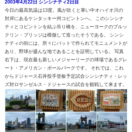
2003年4月22日 シンシナティ2日目
今日の最高気温は13度。風が吹くと寒い中オハイオ川の
対岸にあるケンタッキー州コビントンへ。 このシンシナ
ティとコビントンを結ぶ吊り橋を、ニューヨークのブルッ
クリン・ブリッジは模倣して造ったそうである。 シンシ
ナティの街には、所々にバットで作られてモニュメントが
あり、野球が盛んな地であることを証明している。 写真
右下は、現在最も新しいメジャーリーグの球場であるグレ
ート・アメリカン・ボールパークです。 それでは、これ
からドジャース石井投手登板予定試合シンシナティ・レッ
ズ対ロサンゼルス・ドジャースの試合を観戦して来ます。