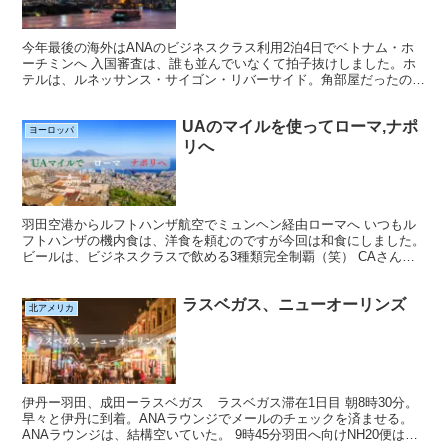
今年最後の海外はANAのビジネスクラス利用2泊4日でベトナム・ホ
ーチミンへ 入国審査は、誰も並んでいなくて拍子抜けしました。ホ
テルは、ルネッサンス・サイゴン・リバーサイド。角部屋だったので
眺めも良かったです。 翌日は、ホーチミン半日観光です...
UAのマイルを使ってローマ,ナポ
ヨーロッパ
リへ
羽田空港からルフトハンザ航空でミュンヘン経由ローマへ いつもル
フトハンザの機内食は、洋食を頼むのですが今回は和食にしました。
ビールは、ビジネスクラスで飲める3種類完全制覇（笑） CAさんか
らどれが美味しかったか？と聞かれましたがこのなかで...
ラスベガス、ニューオーリンズ
北アメリカ
伊丹ー羽田、成田ーラスベガス ラスベガス滞在1日目 朝8時30分。
早々と伊丹に到着。ANAラウンジでメールのチェックを済ませる。
ANAラウンジは、結構空いていた。 9時45分羽田へ向けNH20便は出