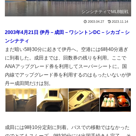
シンシナティでMLB観戦
2003.04.27
2023.11.14
2003年4月21日 伊丹－成田－ワシントンDC－シカゴ－シ
ンシナティ
まだ暗い5時30分に起きて伊丹へ。空港には6時40分過ぎ
に到着した。成田までは、回数券の残りを利用。ここで
ANAアップグレード券を利用してスーパーシートに。国
内線でアップグレード券を利用するのはもったいないが伊
丹ー成田間だけは別。
成田には9時10分定刻に到着。バスでの移動ではなかった
のでとてもスムーズ。9時30分には出国手続きも完了。 そ