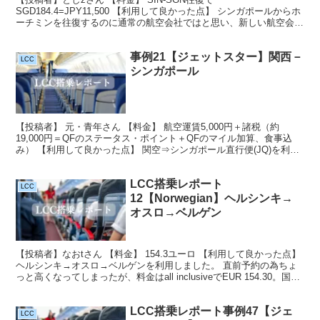
SGD184.4=JPY11,500 【利用して良かった点】 シンガポールからホ
ーチミンを往復するのに通常の航空会社ではと思い、新しい航空会社
を体験してみようと思ったので、ジェットスター、...
事例21【ジェットスター】関西－
LCC
シンガポール
【投稿者】 元・青年さん 【料金】 航空運賃5,000円＋諸税（約
19,000円＝QFのステータス・ポイント＋QFのマイル加算、食事込
み） 【利用して良かった点】 関空⇒シンガポール直行便(JQ)を利用
QFマイルは3,049マイル加算、Q...
LCC搭乗レポート
LCC
12【Norwegian】ヘルシンキ→
オスロ→ベルゲン
【投稿者】なおtさん 【料金】 154.3ユーロ 【利用して良かった点】
ヘルシンキ→オスロ→ベルゲンを利用しました。 直前予約の為ちょ
っと高くなってしまったが、料金はall inclusiveでEUR 154.30。国境
を超える移動の時間...
LCC搭乗レポート事例47【ジェ
LCC