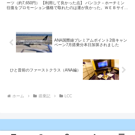
ーツ（約7,650円） 【利用して良かった点】 バンコク－ホーチミン
往復をプロモーション価格で取れたのは運が良かった。ＷＥＢサイト
からの予約も他社同様簡単。バンコクから各地...
ANA国際線プレミアムポイント2倍キャン
ペーン7月搭乗分本日加算されました
ひと昔前のファーストクラス（ANA編）
ホーム
搭乗記
LCC