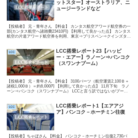
ットスター】オーストラリア、ニ
ュージーランドなど
【投稿者】 元・青年さん 【料金】 カンタス航空アワード航空券の一
部(カンタス航空へ諸雑費23410円) 【利用して良かった点】 カンタス
航空の片道アワード航空券を利用、東京⇒ブリスベン⇒クインズタウ
ンに福岡⇒成田を加えても引き落としポイン...
LCC搭乗レポート23【ハッピ
LCC
ー・エアー】ラノーン⇒バンコク
（スワンナプーム）
【投稿者】 元・青年さん 【料金】 3100バーツ（航空運賃2,100Ｂ＋
諸税1,000Ｂ）＝約8,000円 【利用して良かった点】 11月下旬 ラノ
ーン⇒バンコク（スワンナプーム） LCCと言う訳ではないがプーケ
ットの北部、ラノーンからは...
LCC搭乗レポート1【エアアジ
LCC
ア】バンコク－ホーチミン往復
【投稿者】ちゃぼさん 【料金】 バンコク－ホーチミン往復2,730バ