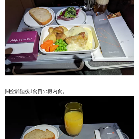
関空離陸後1食目の機内食。