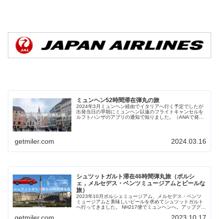
ミュンヘン52時間滞在弾丸の旅
2024年3月ミュンヘン経由でイタリアへ行く予定でしたが
出発当日の早朝にミュンヘン以遠のフライトキャンセルを
ルフトハンザのアプリの通知で知りました。（ANAで発券
していますがルフトハンザのアプリでANAの予約番号と名
前を入力するとフライトキ...
getmiler.com
2024.03.16
シュツットガルト滞在46時間弾丸旅（ポルシ
ェ，メルセデス・ベンツミュージアムとビールな
旅）
2023年10月ポルシェミュージアム、メルセデス・ベンツ
ミュージアムと美味しいビールを求めてシュツットガルト
へ行ってきました。 NH217便でミュンヘンへ。アップグレ
ードポイントを使ってビジネスクラスです。 22時45分羽
getmiler.com
2023.10.17
田発ということでス...