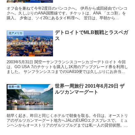
オフ会を兼ねて今年2度目のバンコクへ。 伊丹から成田経由でバンコ
クへ。久しぶりのANA国際線です。チケットは、ANA 「エコ割」を
購入。 夕食は、ソイ20にあるタイ料理へ。 翌日は、早朝から
Getmileオフ会（参加メンバー5名） ワゴン車...
デトロイトでMLB観戦とラスベガ
北アメリカ
ス
2003年5月31日 関空ーサンフランシスコーシカゴーデトロイト 今回
は、GO USA 7のチケットを購入し1K用のアップグレード券を利用し
ました。 サンフランシスコまでのUA810便では久しぶりにお弁当で
す。朝食は、オムレツに（写真：右）...
世界一周旅行 2001年6月29日 ザ
世界一周
ルツカンマーグート
朝早く起き、昨日と同じくホテルで朝食を取る。今日は、オーストリ
アのザルツカンマーグート地方へJALのEUROエクスプレスで。 ミュ
ンヘンからオーストリアのザルツブルグまでは私一人の貸切状態。7
時50分に出発。アウトバーン8号をオーストリア方...