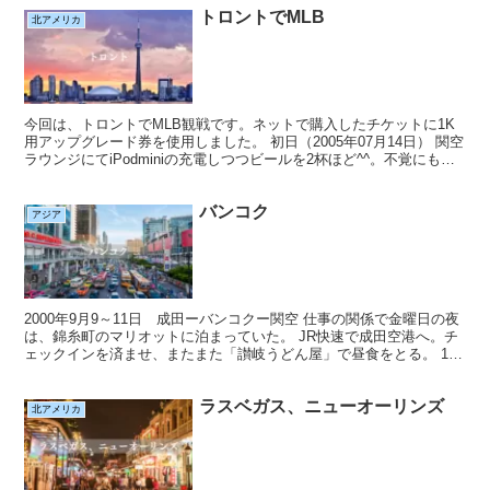
トロントでMLB
北アメリカ
今回は、トロントでMLB観戦です。ネットで購入したチケットに1K
用アップグレード券を使用しました。 初日（2005年07月14日） 関空
ラウンジにてiPodminiの充電しつつビールを2杯ほど^^。不覚にも夕
食の撮影を忘れてしまった。ちなみ...
バンコク
アジア
2000年9月9～11日 成田ーバンコクー関空 仕事の関係で金曜日の夜
は、錦糸町のマリオットに泊まっていた。 JR快速で成田空港へ。チ
ェックインを済ませ、またまた「讃岐うどん屋」で昼食をとる。 13
時レッドカーペットクラブに入り、モデムカー...
ラスベガス、ニューオーリンズ
北アメリカ