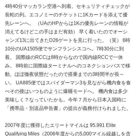
4時40分マッカラン空港へ到着。セキュリティチェックが
長蛇の列。エコノミーのチケットに1Kカードを添えて優
先レーンへ。 （UAのHPからは1Kの優先レーンの情報が
消えてるけどこの手はまだ有効） 早く着いたのでオーシ
ャンズ13に出てきたD26ゲートを見に行った。（笑） 6時
10分のUA1505便でサンフランシスコへ。7時30分に到
着。 国際線のRCCは8時からなので国内線RCCで一休
み。 8時前に国際線ターミナルへのコネクションバスで移
動。ほぼ徹夜状態だったので搭乗までの3時間半が長～
い。 UA885便ではスパイダーマン3を見ながら機内食を食
べその後はいつものように爆睡モードへ。 機内食は多少
美味しく？なっていたかも。今年７月から日本入国時に
「携帯品・別送品申告書」の提出が義務付けられました。
2007年度に獲得したエリートマイルは 95.991 Elite
Qualifying Miles（2006年度からの5,000マイル繰越しを含