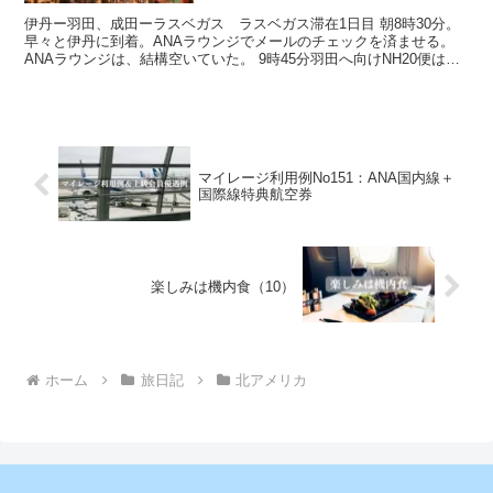
伊丹ー羽田、成田ーラスベガス ラスベガス滞在1日目 朝8時30分。
早々と伊丹に到着。ANAラウンジでメールのチェックを済ませる。
ANAラウンジは、結構空いていた。 9時45分羽田へ向けNH20便は出
発。10時50分に羽田到着。 スターアライ...
マイレージ利用例No151：ANA国内線＋
国際線特典航空券
楽しみは機内食（10）
ホーム
旅日記
北アメリカ