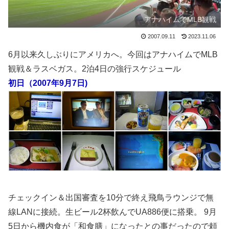
アナハイムでMLB観戦
2007.09.11
2023.11.06
6月以来久しぶりにアメリカへ。今回はアナハイムでMLB
観戦＆ラスベガス。2泊4日の強行スケジュール
初日（2007年9月7日)
チェックイン＆出国審査を10分で終え飛鳥ラウンジで無
線LANに接続。生ビール2杯飲んでUA886便に搭乗。 9月
5日から機内食が「和食膳」になったとの事だったので頼