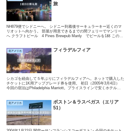
旅
NH879便でシドニーへ。 シドニー到着後サーキュラーキー近くのマ
リオットへ向かう。 部屋が用意できるまでの間フェリーでマンリー
へ クラフトビール 4 Pines Brewpub Manly でビールを1杯 この日
は光と音楽と食とアイデアの...
フィラデルフィア
北アメリカ
シカゴを経由して５年ぶりにフィラデルフィアへ。ネットで購入した
チケットに1K用アップグレード券を使用。 初日（2005年3月4日）
今回の宿泊はPhiladelphia Marriott。プライスラインで安くホテルを
GETできなかったのでマ...
ボストン＆ラスベガス（エリア
北アメリカ
51）
2004年1月22日 関空ーサンフランシスコーボストン 今回のチケット