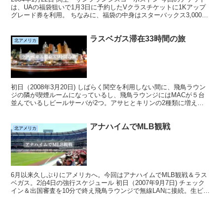
は、UAの福袋狙いで1月3日に予約したVクラスチケットに1Kアップ
グレード券を利用。 ちなみに、福袋の中身はスターバックス3,000円
利用券でした。 久しぶりの関空発。食...
ラスベガス滞在33時間の旅
北アメリカ
初日（2008年3月20日) しばらく関空を利用しない間に、飛鳥ラウン
ジの隣が喫煙ルームになっているし、飛鳥ラウンジにはMACが５台
並んでいるしビールサーバが2つ。アサヒとキリンの2種類に増えて
る。もちろん2種類とも飲ませて頂きました。UA...
アナハイムでMLB観戦
北アメリカ
6月以来久しぶりにアメリカへ。今回はアナハイムでMLB観戦＆ラス
ベガス。2泊4日の強行スケジュール 初日（2007年9月7日) チェック
イン＆出国審査を10分で終え飛鳥ラウンジで無線LANに接続。生ビー
ル2杯飲んでUA886便に搭乗。 9月...