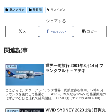
北アメリカ
旅日記
ラスベガス
シェアする
X
Facebook
コピー
関連記事
世界一周旅行 2001年8月14日 フ
世界一周
ランクフルト－アテネ
ここからは、スターアライアンス世界一周航空券を利用。12時40分
ラウンジを後にして搭乗ゲートA17へ。本来なら12時50分搭乗開始の
はずが15分ほど遅れて搭乗開始。LH3500便（エアバスA300-600）
は、40分遅れでアテネへ向け出発し...
VIVID SYDNEY 2023 1泊3日弾丸
オセアニア