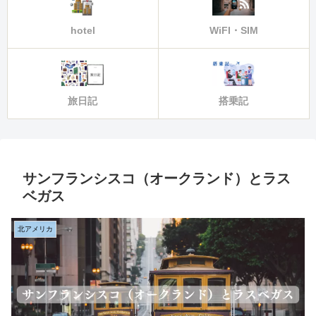
hotel
WiFI・SIM
旅日記
搭乗記
サンフランシスコ（オークランド）とラス
ベガス
北アメリカ