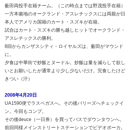
薮田両投手在籍チーム。（この時点までは野茂投手在籍）
一方本拠地のオークランド・アスレチックスには両親が日
本人でアメリカ国籍のカート・スズキが在籍。
試合はカート・スズキの勝ち越しヒットでオークランド・
アスレチックスの勝利。
8回からカンザスシティ・ロイヤルズは、薮田がマウンド
に。
夕食は中華街で炒飯とヌードル。炒飯は量を減らして欲し
いとお願いしたが通常より少し少ないだけ。完食したけど
きつい（汗）
2008年4月20日
UA1590便でラスベガスへ。その後バリーズへチェックイ
ン。今回もコンプ。
その後deuce（一日券）を買ってバスでダウンタウンへ。
前回同様メインストリートステーションでビデオポーカ。