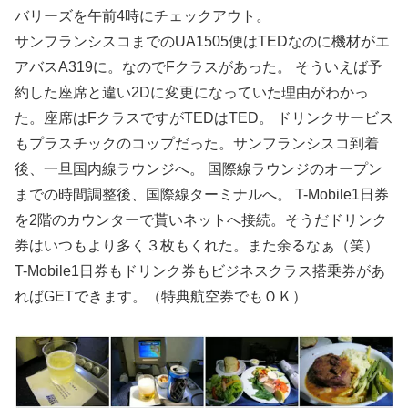
バリーズを午前4時にチェックアウト。
サンフランシスコまでのUA1505便はTEDなのに機材がエ
アバスA319に。なのでFクラスがあった。 そういえば予
約した座席と違い2Dに変更になっていた理由がわかっ
た。座席はFクラスですがTEDはTED。 ドリンクサービス
もプラスチックのコップだった。サンフランシスコ到着
後、一旦国内線ラウンジへ。 国際線ラウンジのオープン
までの時間調整後、国際線ターミナルへ。 T-Mobile1日券
を2階のカウンターで貰いネットへ接続。そうだドリンク
券はいつもより多く３枚もくれた。また余るなぁ（笑）
T-Mobile1日券もドリンク券もビジネスクラス搭乗券があ
ればGETできます。（特典航空券でもＯＫ）