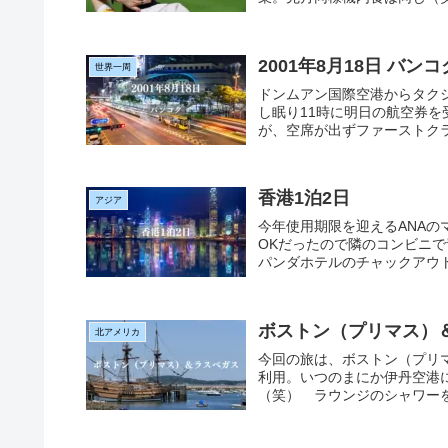
2001年8月18日 バンコ
世界一周
ドンムアン国際空港からタク
し眠り11時に明日の航空券
が、空席が出ずファーストクラ
香港1泊2日
アジア
今年使用期限を迎えるANAの
OKだったので隣のコンビニ
パンダホテルのチャックアウト
ボストン（プリマス）
北アメリカ
今回の旅は、ボストン（プリ
利用。いつのまにか伊丹空港
（笑） ラウンジのシャワーを