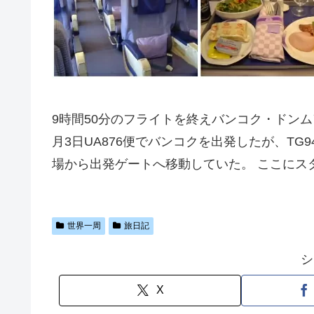
9時間50分のフライトを終えバンコク・ドンムア
月3日UA876便でバンコクを出発したが、TG
場から出発ゲートへ移動していた。 ここにス
世界一周
旅日記
シ
X