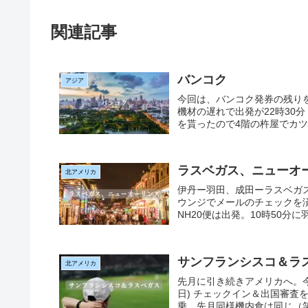
関連記事
バンコク
アジア
今回は、バンコク発券の残りを
機材の遅れで出発が22時30分！
を貰ったので4階の杵屋でカツ
ラスベガス、ニューオ
北アメリカ
伊丹ー羽田、成田ーラスベガス
ウンジでメールのチェックを済
NH20便は出発。10時50分に
サンフランシスコ＆ラ
北アメリカ
先月に引き続きアメリカへ。今
日) チェックイン＆出国審査を
乗。先月同様機内食は同じ（笑）