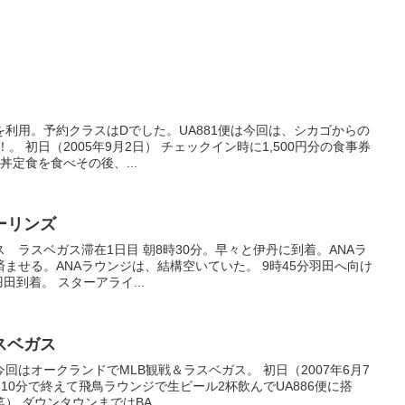
利用。予約クラスはDでした。UA881便は今回は、シカゴからの
。 初日（2005年9月2日） チェックイン時に1,500円分の食事券
丼定食を食べその後、...
ーリンズ
 ラスベガス滞在1日目 朝8時30分。早々と伊丹に到着。ANAラ
ませる。ANAラウンジは、結構空いていた。 9時45分羽田へ向け
羽田到着。 スターアライ...
スベガス
回はオークランドでMLB観戦＆ラスベガス。 初日（2007年6月7
10分で終えて飛鳥ラウンジで生ビール2杯飲んでUA886便に搭
 ダウンタウンまではBA...