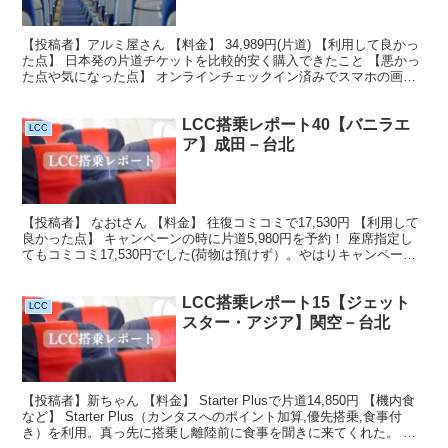
【投稿者】アルミ屋さん 【料金】 34,989円(片道) 【利用して良かっ
た点】 日本発の片道チケットを比較的安く購入できたこと 【悪かっ
た点や気になった点】 オンラインチェックイン済みでスマホの画面
でセキュリティーを通過しようとしたら、紙...
LCC搭乗レポート40【バニラエ
LCC
ア】成田－台北
【投稿者】 なおtさん 【料金】 往復コミコミで17,530円 【利用して
良かった点】 キャンペーンの時に片道5,980円を予約！ 座席指定し
てもコミコミ17,530円でした(荷物は預けず）。やはりキャンペーン
予約に限ります♪他社のLCCと...
LCC搭乗レポート15【ジェット
LCC
スター・アジア】関空－台北
【投稿者】新ちゃん 【料金】 Starter Plusで片道14,850円 【機内食
など】 Starter Plus（カンタスへのポイント加算,優先搭乗,食事付
き）を利用。真っ先に搭乗し離陸前に食事を聞きに来てくれた。 食