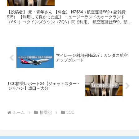
【投稿者】 元・青年さん 【料金】 NZ$84（航空運賃$69＋諸雑費
$15） 【利用して良かった点】 ニュージーランドのオークランド
（AKL）⇒クインズタウン（ZQN）間で利用。 航空運賃は$69、預け
入れ荷物＋クレジットカード手数料など...
マイレージ利用例No257：カンタス航空
アップグレード
LCC搭乗レポート34【ジェットスター・
ジャパン】成田－大分
ホーム
搭乗記
LCC