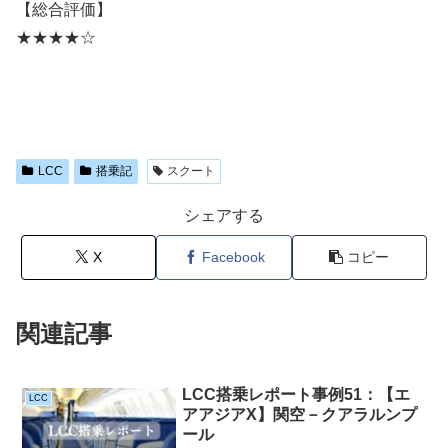
【総合評価】
★★★★☆
LCC
搭乗記
スクート
シェアする
X
Facebook
コピー
関連記事
LCC搭乗レポート事例51：【エ
LCC
アアジアX】関空－クアラルンプ
ール