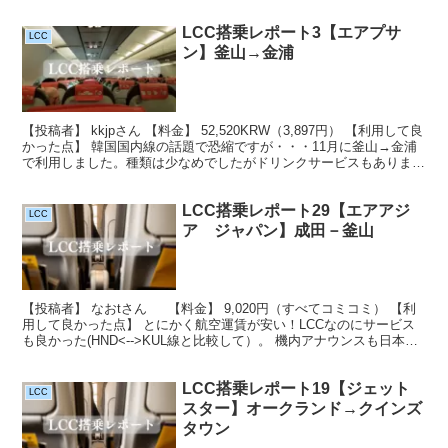
事は、3つから選択...
LCC搭乗レポート3【エアプサ
LCC
ン】釜山→金浦
【投稿者】 kkjpさん 【料金】 52,520KRW（3,897円） 【利用して良
かった点】 韓国国内線の話題で恐縮ですが・・・11月に釜山→金浦
で利用しました。種類は少なめでしたがドリンクサービスもありまし
たし、（水・コーヒー・オレンジ...
LCC搭乗レポート29【エアアジ
LCC
ア ジャパン】成田－釜山
【投稿者】 なおtさん 【料金】 9,020円（すべてコミコミ） 【利
用して良かった点】 とにかく航空運賃が安い！LCCなのにサービス
も良かった(HND<-->KUL線と比較して）。 機内アナウンスも日本
語、機内販売メニューも日本語、わ...
LCC搭乗レポート19【ジェット
LCC
スター】オークランド→クインズ
タウン