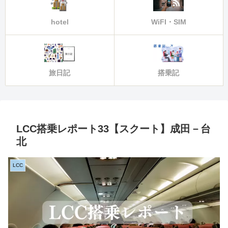
hotel
WiFI・SIM
旅日記
搭乗記
LCC搭乗レポート33【スクート】成田－台
北
LCC