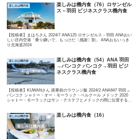
楽しみは機内食（76）ロサンゼル
楽しみは機内食
ス－羽田 ビジネスクラス機内食
【投稿者】まはろさん 2024/7 ANA125 ロサンゼルス－羽田 ANAおい
しい庄内空港「乗り継いで、もっけだ〔感謝〕割」 ANAおもいっき
り北海道2024
楽しみは機内食（54）ANA 羽田
楽しみは機内食
→バンコク バンコク→羽田 ビジ
ネスクラス機内食
【投稿者】KUWANさん 搭乗前のラウンジ飯 2024/2 ANA847 羽田→
バンコク シャトー・オー・モーラック・ベルクール メドック 2020
シャトー・モーラックはサン・テステフとメドックの間に位置する小
規模ながら優れたワインを造る...
楽しみは機内食（16）
楽しみは機内食