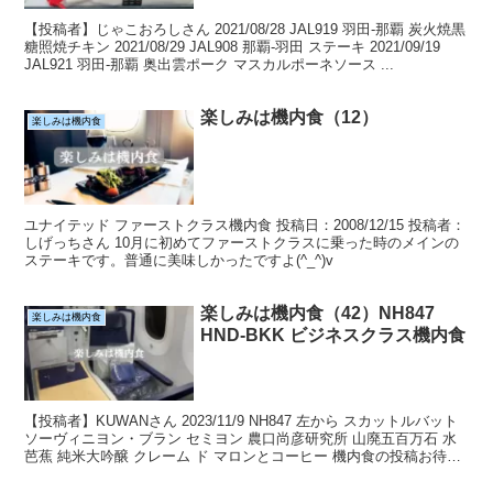
【投稿者】じゃこおろしさん 2021/08/28 JAL919 羽田-那覇 炭火焼黒
糖照焼チキン 2021/08/29 JAL908 那覇-羽田 ステーキ 2021/09/19
JAL921 羽田-那覇 奥出雲ポーク マスカルポーネソース ...
楽しみは機内食（12）
楽しみは機内食
ユナイテッド ファーストクラス機内食 投稿日：2008/12/15 投稿者：
しげっちさん 10月に初めてファーストクラスに乗った時のメインの
ステーキです。普通に美味しかったですよ(^_^)v
楽しみは機内食（42）NH847
楽しみは機内食
HND-BKK ビジネスクラス機内食
【投稿者】KUWANさん 2023/11/9 NH847 左から スカットルバット
ソーヴィニヨン・ブラン セミヨン 農口尚彦研究所 山廃五百万石 水
芭蕉 純米大吟醸 クレーム ド マロンとコーヒー 機内食の投稿お待ち
しております(goog...