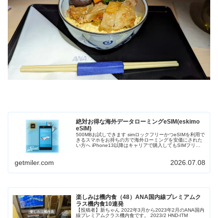
絶対お得な海外データローミングeSIM(eskimo
eSIM)
500MBお試しできます simロックフリーかつeSIMを利用で
きるスマホをお持ちの方で海外ローミングを安価にされた
い方へ iPhone13以降はキャリアで購入してもSIMフリー
となりますのでeskimo eSIMを利用できます 世界80カ...
getmiler.com
2026.07.08
楽しみは機内食（48）ANA国内線プレミアムク
ラス機内食10連発
【投稿者】新ちゃん 2022年3月から2023年2月のANA国内
線プレミアムクラス機内食です。 2023/2 HND-ITM