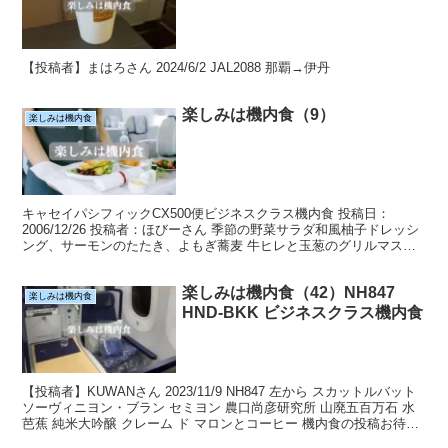
【投稿者】まはろさん 2024/6/2 JAL2088 那覇→伊丹
楽しみは機内食（9）
楽しみは機内食
キャセイパシフィックCX500便ビジネスクラス機内食 投稿日：
2006/12/26 投稿者：ほびーさん 季節の野菜サラダ和風柚子ドレッシ
ング、サーモンのたたき、よもぎ蕎麦 牛ヒレと玉葱のグリルマスタ
ードソース添え・ポテト・人参・ボウフウ チ...
楽しみは機内食（42）NH847
楽しみは機内食
HND-BKK ビジネスクラス機内食
【投稿者】KUWANさん 2023/11/9 NH847 左から スカットルバット
ソーヴィニヨン・ブラン セミヨン 農口尚彦研究所 山廃五百万石 水
芭蕉 純米大吟醸 クレーム ド マロンとコーヒー 機内食の投稿お待ち
しております(goog...