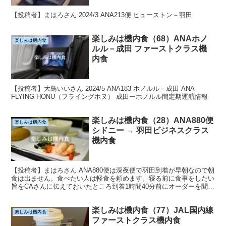
【投稿者】まはろさん 2024/3 ANA213便 ヒューストン－羽田
楽しみは機内食（68）ANAホノ
楽しみは機内食
ルル－成田 ファーストクラス機
内食
【投稿者】大鳥いいさん 2024/5 ANA183 ホノルル－成田 ANA
FLYING HONU（フライングホヌ） 成田ーホノルル間定期運航情報
楽しみは機内食（28）ANA880便
楽しみは機内食
シドニー → 羽田ビジネスクラス
機内食
【投稿者】まはろさん ANA880便は深夜便で羽田到着が早朝なので朝
食は出ません。食べたい人は軽食を頼めます。寝る前に食事をしたい
旨をCAさんに伝えておいたところ到着1時間40分前にオーダーを聞き
に来てくれラーメンを。 機内食の投稿お待ちし...
楽しみは機内食（77）JAL国内線
楽しみは機内食
ファーストクラス機内食