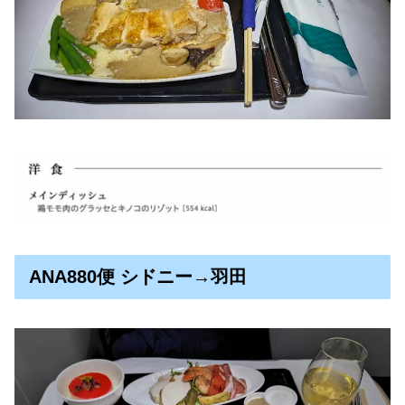
ANA880便 シドニー→羽田