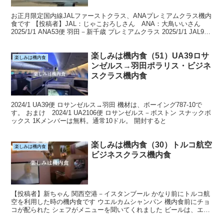
お正月限定国内線JALファーストクラス、ANAプレミアムクラス機内
食です 【投稿者】JAL：じゃこおろしさん ANA：大鳥いいさん
2025/1/1 ANA53便 羽田－新千歳 プレミアムクラス 2025/1/1 JAL915
便 羽田－那覇...
楽しみは機内食（51）UA39ロサ
楽しみは機内食
ンゼルス→羽田ポラリス・ビジネ
スクラス機内食
2024/1 UA39便 ロサンゼルス→羽田 機材は、ボーイング787-10で
す。 おまけ 2024/1 UA2106便 ロサンゼルス－ボストン スナックボ
ックス 1Kメンバーは無料。通常10ドル。 開封すると
楽しみは機内食（30）トルコ航空
楽しみは機内食
ビジネスクラス機内食
【投稿者】新ちゃん 関西空港－イスタンブール かなり前にトルコ航
空を利用した時の機内食です ウエルカムシャンパン 機内食前にチョ
コが配られた シェフがメニューを聞いてくれました ビールは、エフ
ェスピルセン デザート 朝食 シェフが乗っている...