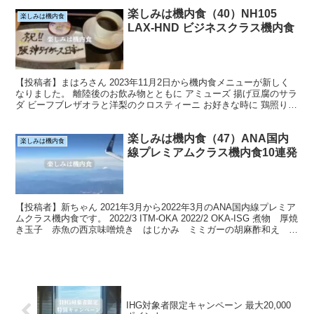
楽しみは機内食（40）NH105
楽しみは機内食
LAX-HND ビジネスクラス機内食
【投稿者】まはろさん 2023年11月2日から機内食メニューが新しく
なりました。 離陸後のお飲み物とともに アミューズ 揚げ豆腐のサラ
ダ ビーフブレザオラと洋梨のクロスティーニ お好きな時に 鶏照り焼
き丼 かき揚げうどん お目覚めのあとに ...
楽しみは機内食（47）ANA国内
楽しみは機内食
線プレミアムクラス機内食10連発
【投稿者】新ちゃん 2021年3月から2022年3月のANA国内線プレミア
ムクラス機内食です。 2022/3 ITM-OKA 2022/2 OKA-ISG 煮物 厚焼
き玉子 赤魚の西京味噌焼き はじかみ ミミガーの胡麻酢和え フ
ーチャンプル...
IHG対象者限定キャンペーン 最大20,000