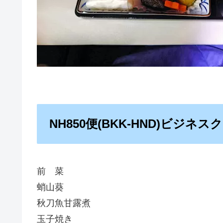
NH850便(BKK-HND)ビジネ
前 菜
蛸山葵
秋刀魚甘露煮
玉子焼き