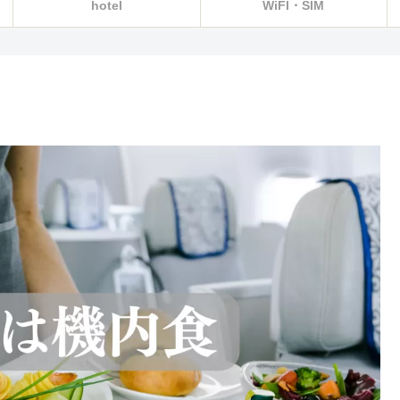
hotel
WiFI・SIM