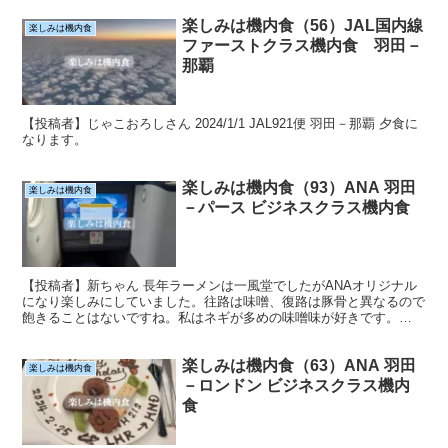
楽しみは機内食（56）JAL国内線
楽しみは機内食
ファーストクラス機内食 羽田－
那覇
【投稿者】じゃこおろしさん 2024/1/1 JAL921便 羽田－那覇 夕食に
なります。
楽しみは機内食（93）ANA 羽田
楽しみは機内食
－パース ビジネスクラス機内食
【投稿者】新ちゃん 長年ラーメンは一風堂でしたがANAオリジナル
になり楽しみにしていました。往路は味噌、復路は豚骨と異なるので
飽きることはないですね。私はネギが多めの味噌味が好きです。
2025/3 ANA881 羽田→パース 2025/3...
楽しみは機内食（63）ANA 羽田
楽しみは機内食
－ロンドン ビジネスクラス機内
食