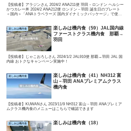
【投稿者】アラジンさん 2024/2 ANA211便 羽田－ロンドン ヘルシー
かつカレー丼 2024/2 ANA212便 ロンドン－羽田 誕生日のプレート
＜国内＞「ANAトラベラーズ 国内ダイナミックパッケージ」で使え
る！おトクなクーポン
楽しみは機内食（59）JAL国内線
楽しみは機内食
ファーストクラス機内食 那覇→
羽田
【投稿者】じゃこおろしさん 2024/1/2 JAL910便 那覇→羽田 JAL 国
内線 おトクなキャンペーン実施中！
楽しみは機内食（41）NH312 富
楽しみは機内食
山－羽田 ANAプレミアムクラス
機内食
【投稿者】KUWANさん 2023/11/9 NH312 富山－羽田 ANAプレミア
ムクラス機内食のメニューはこちらで確認できます
楽しみは機内食（18）
楽しみは機内食