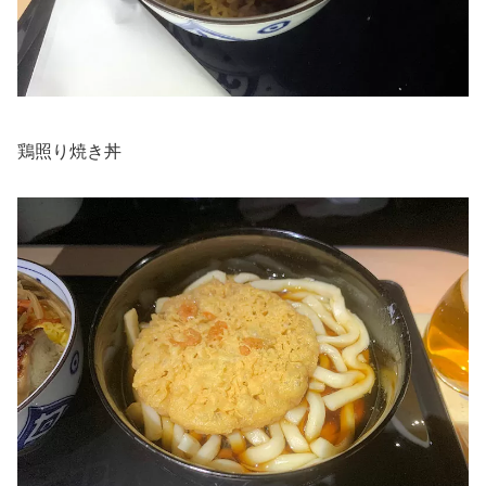
鶏照り焼き丼