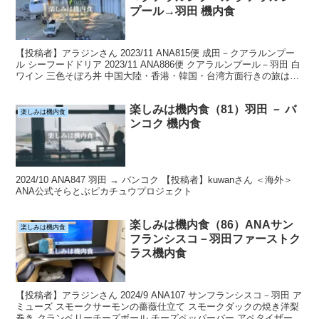
プール→羽田 機内食
【投稿者】アラジンさん 2023/11 ANA815便 成田－クアラルンプー
ル シーフードドリア 2023/11 ANA886便 クアラルンプール－羽田 白
ワイン 三色そぼろ丼 中国大陸・香港・韓国・台湾方面行きの旅は
ANAで！
楽しみは機内食（81）羽田 － バ
楽しみは機内食
ンコク 機内食
2024/10 ANA847 羽田 → バンコク 【投稿者】kuwanさん ＜海外＞
ANA公式そらとぶピカチュウプロジェクト
楽しみは機内食（86）ANAサン
楽しみは機内食
フランシスコ－羽田ファーストク
ラス機内食
【投稿者】アラジンさん 2024/9 ANA107 サンフランシスコ－羽田 ア
ミューズ スモークサーモンの薔薇仕立て スモークダックの焼き洋梨
巻き クランベリーチーズボール チーズペッパーバー アペタイザー