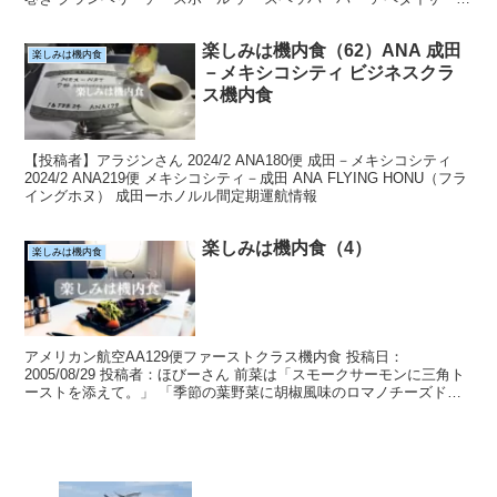
キャビアを添えたマッシュルームの...
楽しみは機内食（62）ANA 成田
楽しみは機内食
－メキシコシティ ビジネスクラ
ス機内食
【投稿者】アラジンさん 2024/2 ANA180便 成田－メキシコシティ
2024/2 ANA219便 メキシコシティ－成田 ANA FLYING HONU（フラ
イングホヌ） 成田ーホノルル間定期運航情報
楽しみは機内食（4）
楽しみは機内食
アメリカン航空AA129便ファーストクラス機内食 投稿日：
2005/08/29 投稿者：ほびーさん 前菜は「スモークサーモンに三角ト
ーストを添えて。」 「季節の葉野菜に胡椒風味のロマノチーズドレ
ッシングとロブスターのレモン添え。お好みにより...