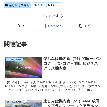
楽しみは機内食
ANA
HONU
シェアする
X
Facebook
コピー
関連記事
楽しみは機内食（74）羽田ーバン
楽しみは機内食
コク、バンコク－羽田 ビジネス
クラス機内食
【投稿者】Kuwanさん 2024/06 NH847便 羽田－バンコク 2024/06
NH850 バンコク－羽田 ＜海外＞ANA公式そらとぶピカチュウプロジ
ェクト ＜海外＞FLYING HONU（フライングホヌ） 成田ーホノルル
間定期運航...
楽しみは機内食（55）ANA 成田
楽しみは機内食
→クアラルンプール クアラルン