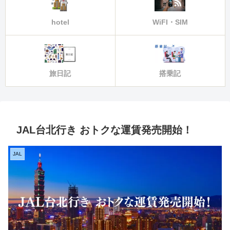
hotel
WiFI・SIM
旅日記
搭乗記
JAL台北行き おトクな運賃発売開始！
JAL