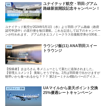
ユナイテッド航空・羽田-グアム
UA
路線新規開設記念キャンペーン！
ユナイテッド航空が2024年5月1日（水）より羽田-グアム路線（政府
認可申請中）の直行便を毎日運航。これを記念して以下のキャンペー
ンが行われます。 グアム行きエコノミークラス往復航空券が100名に
対象路線：日本発グアム路線 当選後、羽田...
ラウンジ飯(11) ANA羽田スイー
ANA
トラウンジ
【投稿者】まはろさん 冬メニューとして新たに追加されました。
【管理人コメント】 美味しそうですね。2月は羽田発で出かけますが
朝早いから食べれるかな？？？ 第2ターミナル4階のバーのアイスマ
ジックは季節ごとにメニューが変わりますが食事メニュ...
UAマイルから楽天ポイント交換
エアライン・空港
25%優遇レートキャンペーン