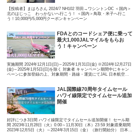
【投稿者】まはろさん 2024/7 NH102 羽田→ワシントンDC ＜国内＞
北のはじっこ わっかないへ行こう！ ＜国内＞鳥取・米子へ行こ
う！10,000円/5,000円クーポンキャンペーン
FDAとのコードシェア便に乗って
JAL
最大1,000JALマイルをもらお
う！キャンペーン
実施期間 2024年12月1日(日)～2025年1月31日(金) ※2024年12月27日
(金)～2025年1月5日(日)を除く 対象者 キャンペーン期間中にキャン
ペーンに参加登録の上、対象期間・路線・運賃にてJAL 日本航空の
公式サイトよ...
JAL国際線70周年タイムセール
JAL
ハワイ線限定でタイムセール追加
開催
好評につき3日間 ハワイ線限定でタイムセール追加開催！ セール期
間 2023年11月28日（火）0:00～11月30日（木）23:59 対象搭乗期間
2023年12月5日（火）～2024年3月15日（金）（旅行開始分） 日本国
内空港からの乗...