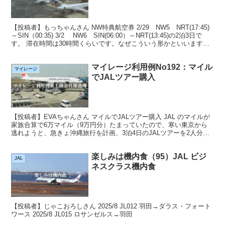
【投稿者】もっちゃんさん NW特典航空券 2/29 NW5 NRT(17:45)
～SIN（00:35) 3/2 NW6 SIN(06:00）～NRT(13:45)の2泊3日で
す。 滞在時間は30時間くらいです。なぜこういう形かといいます
と...
マイレージ利用例No192：マイル
マイレージ
でJALツアー購入
【投稿者】EVAちゃんさん マイルでJALツアー購入 JAL のマイルが
家族合算で6万マイル（9万円分）たまっていたので、寒い東京から
逃れようと、急きょ沖縄旅行を計画、3泊4日のJALツアーを2人分購
入しました。ツアーの内容は航空券、ホテル...
楽しみは機内食（95）JAL ビジ
JAL
ネスクラス機内食
【投稿者】じゃこおろしさん 2025/8 JL012 羽田→ダラス・フォート
ワース 2025/8 JL015 ロサンゼルス→羽田