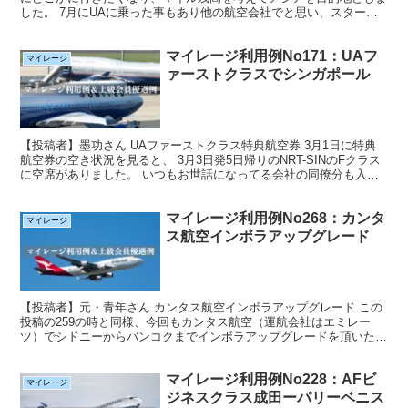
した。 7月にUAに乗った事もあり他の航空会社でと思い、スターア
ライアンス特典を希望、 さらにTGも乗った事がある...
マイレージ利用例No171：UAフ
マイレージ
ァーストクラスでシンガポール
【投稿者】墨功さん UAファーストクラス特典航空券 3月1日に特典
航空券の空き状況を見ると、 3月3日発5日帰りのNRT-SINのFクラス
に空席がありました。 いつもお世話になってる会社の同僚分も入れ
てセイバーＦ2名発券しました。 8万マイ...
マイレージ利用例No268：カンタ
マイレージ
ス航空インボラアップグレード
【投稿者】元・青年さん カンタス航空インボラアップグレード この
投稿の259の時と同様、今回もカンタス航空（運航会社はエミレー
ツ）でシドニーからバンコクまでインボラアップグレードを頂いた。
航空券の予約クラスはＳ。 ニュージーランドからシド...
マイレージ利用例No228：AFビ
マイレージ
ジネスクラス成田ーパリーベニス