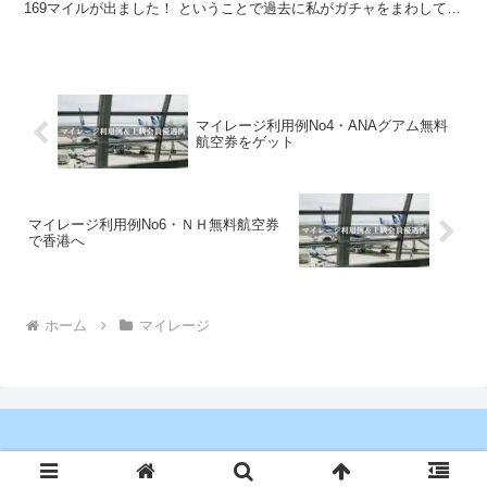
169マイルが出ました！ ということで過去に私がガチャをまわして
100マイル以上出た確率を計算して...
マイレージ利用例No4・ANAグアム無料
航空券をゲット
マイレージ利用例No6・ＮＨ無料航空券
で香港へ
ホーム
マイレージ
Copyright © 2023 マイラーな日々 All Rights Reserved.