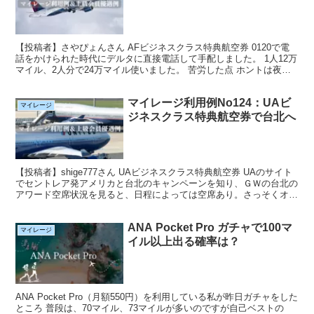
【投稿者】さやぴょんさん AFビジネスクラス特典航空券 0120で電
話をかけられた時代にデルタに直接電話して手配しました。 1人12万
マイル、2人分で24万マイル使いました。 苦労した点 ホントは夜便
で寝て行きたかったのですが、昼便にしか空...
マイレージ利用例No124：UAビ
マイレージ
ジネスクラス特典航空券で台北へ
【投稿者】shige777さん UAビジネスクラス特典航空券 UAのサイト
でセントレア発アメリカと台北のキャンペーンを知り、ＧＷの台北の
アワード空席状況を見ると、日程によっては空席あり。さっそくオン
ライン予約しました。 得した点 通常3万マ...
ANA Pocket Pro ガチャで100マ
マイレージ
イル以上出る確率は？
ANA Pocket Pro（月額550円）を利用している私が昨日ガチャをした
ところ 普段は、70マイル、73マイルが多いのですが自己ベストの