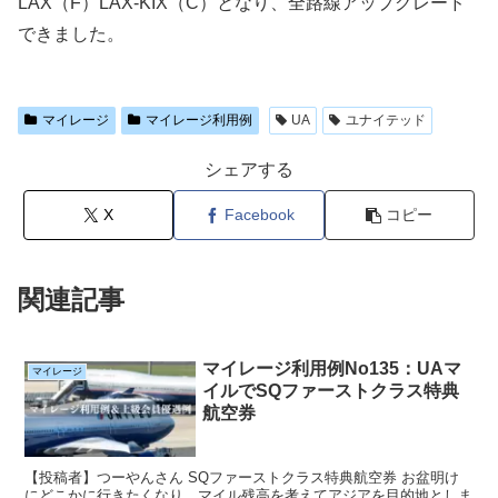
LAX（F）LAX-KIX（C）となり、全路線アップグレード
できました。
マイレージ
マイレージ利用例
UA
ユナイテッド
シェアする
X
Facebook
コピー
関連記事
マイレージ利用例No135：UAマ
マイレージ
イルでSQファーストクラス特典
航空券
【投稿者】つーやんさん SQファーストクラス特典航空券 お盆明け
にどこかに行きたくなり、マイル残高を考えてアジアを目的地としま