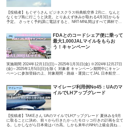
【投稿者】もぐぞうさん ビジネスクラス特典航空券 2月に、なんと
なくセブ島に行こうと決意。とりあえず休みが取れる4月3日からを
予定。 さっそく予約課に電話すると、NRT-MNL間はすべて満杯で、
6ヶ月先くらいまで特典旅行の枠はない模様。なん...
FDAとのコードシェア便に乗って
JAL
最大1,000JALマイルをもらお
う！キャンペーン
実施期間 2024年12月1日(日)～2025年1月31日(金) ※2024年12月27日
(金)～2025年1月5日(日)を除く 対象者 キャンペーン期間中にキャン
ペーンに参加登録の上、対象期間・路線・運賃にてJAL 日本航空の
公式サイトよ...
マイレージ利用例No45：UAのマ
マイレージ
イルでLHアップグレード
【投稿者】TAKEさん UAのマイルでLHアップグレード 夏休みを9月
に取ることに決め、前々から行きたかったモロッコ行きの計画を立て
る。しかしながら日本発はバカ高。しかも来年のNHの上級会員ねら
いでマイルも稼ぎたい。そこで、バンコク発券を検...