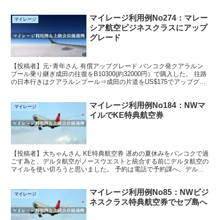
を検索したとき、FCO（ローマ）まで、アメリカ経由...
マイレージ利用例No274：マレー
マイレージ
シア航空ビジネスクラスにアップ
グレード
【投稿者】元･青年さん 有償アップグレード バンコク発クアラルン
プール乗り継ぎ成田の往復をB10300(約32000円）で購入した。 往路
の日本行きはクアラルンプール⇒成田の片道をUS$175でアップグレ
ード申請してみたが不発、帰りもオファ...
マイレージ利用例No184：NWマ
マイレージ
イルでKE特典航空券
【投稿者】大ちゃんさん KE特典航空券 遅めの夏休みをバンコクで過
ごす為と、デルタ航空がノースウエストと統合する前にデルタ航空の
マイルを使い切ろうと思いました。 予約は電話で予約課へ。デルタ
は予約課の人の電話の応対も丁寧で、予約もスムーズに...
マイレージ利用例No85：NWビジ
マイレージ
ネスクラス特典航空券でセブ島へ