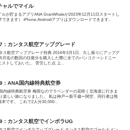
バーチャルでマイル
貯まるアプリANA GranWhaleが2023年12月11日スタートし
きます） iPhone,Androidアプリはダウンロードできます。
67：カンタス航空アップグレード
タス航空アップグレード特典 2016年3月1日、久し振りにアップグ
年5月迄の数回の往復分を購入した際に全てのバンコク⇒シドニー
トしておいた。 苦労した点 上...
49：ANA国内線特典航空券
A国内線特典航空券 梅雨なのでラベンダーの花咲く北海道に行きま
借り楽しい旅になりました。 私は神戸ー新千歳ー関空、同行者は熊
す。 これで2人分30,000...
59：カンタス航空でインボラUG
ンタス航空でインボラアップグレード カンタス航空のゴールドメン