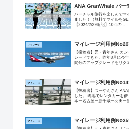
ANA GranWhale 
ANA
バーチャル旅行を楽しんでマイルが
ました！（無料でマイルをGETで
【2024/2/29追記】10回の...
マイレージ利用例No2
マイレージ
【投稿者】元・青年さん カン
レードできた。昨年8月に今
間分のアップグレードをリクエス
マイレージ利用例No1
マイレージ
【投稿者】つーやんさん AN
した。 現地でレンタカーを
本ー名古屋ー新千歳ー羽田ー熊本で
マイレージ利用例No2
マイレージ
【投稿者】元・青年さん カ