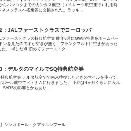
ーからバンコクまでのカンタス航空（エミレーツ航空運行）利用時
ネスクラスへ搭乗券に交換された。ラッキ...
42：JALファーストクラスでヨーロッパ
ALファーストクラス特典航空券 昨年6月にGWの特典をホームペー
ンドンを見たのですが空きが無く、フランクフルトに空きがあった
。 得した点 初めてファーストク...
03：デルタのマイルでSQ特典航空券
Q特典航空券 デルタ航空でで南米往復したときのマイルを使って、
シンガポール航空でベトナムに行きました。 予約は4ヶ月くらいに入れ
SARSの影響とかもあり...
ア】シンガポール－クアラルンプール