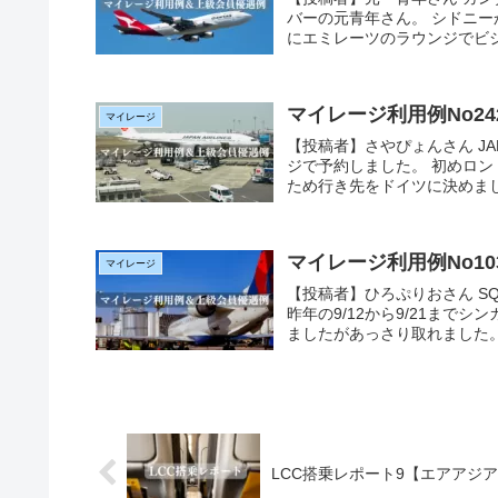
バーの元青年さん。 シドニ
にエミレーツのラウンジでビジ
マイレージ利用例No2
マイレージ
【投稿者】さやぴょんさん J
ジで予約しました。 初めロ
ため行き先をドイツに決めました
マイレージ利用例No1
マイレージ
【投稿者】ひろぷりおさん S
昨年の9/12から9/21まで
ましたがあっさり取れました。 
LCC搭乗レポート9【エアアジ