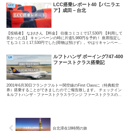
LCC搭乗レポート40【バニラエ
LCC
ア】成田－台北
【投稿者】 なおtさん 【料金】 往復コミコミで17,530円 【利用して
良かった点】 キャンペーンの時に片道5,980円を予約！ 座席指定し
てもコミコミ17,530円でした(荷物は預けず）。やはりキャンペーン
予約に限ります♪他社のLCCと...
ルフトハンザ ボーイング747-400
LH
ファーストクラス搭乗記
2001年6月30日フランクフルトー関空線のFirst Classに（特典航空
券）搭乗することができましたのでご報告致します。 チェックイン
＆ルフトハンザ・ファーストクラスラウンジ ファーストクラスのチ
ェックインカウンター。混んでいて少し待...
台北滞在18時間の旅