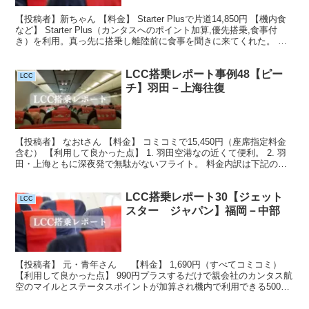
【投稿者】新ちゃん 【料金】 Starter Plusで片道14,850円 【機内食
など】 Starter Plus（カンタスへのポイント加算,優先搭乗,食事付
き）を利用。真っ先に搭乗し離陸前に食事を聞きに来てくれた。 食
事は、3つから選択...
LCC搭乗レポート事例48【ピー
LCC
チ】羽田－上海往復
【投稿者】 なおtさん 【料金】 コミコミで15,450円（座席指定料金
含む） 【利用して良かった点】 1. 羽田空港なの近くて便利。 2. 羽
田・上海ともに深夜発で無駄がないフライト。 料金内訳は下記の通
りです。 ************...
LCC搭乗レポート30【ジェット
LCC
スター ジャパン】福岡－中部
【投稿者】 元・青年さん 【料金】 1,690円（すべてコミコミ）
【利用して良かった点】 990円プラスするだけで親会社のカンタス航
空のマイルとステータスポイントが加算され機内で利用できる500円
分のバウチャーが含まれている。カンタス...