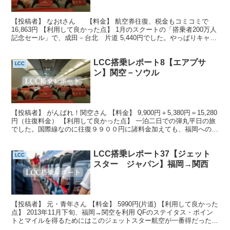
【投稿者】 なおtさん 【料金】 航空券往復、税金もコミコミで
16,863円 【利用して良かった点】 1月のスクートの「搭乗者200万人
記念セール」で、成田－台北 片道 5,440円でした。やっぱりキャン
ペーンの予約・発券がベストですね...
LCC搭乗レポート8【エアプサ
LCC
ン】関空－ソウル
【投稿者】 がんばれ！関空さん 【料金】 9,900円＋5,380円＝15,280
円（往復料金） 【利用して良かった点】 一泊二日での弾丸平日の旅
でした。国際線なのに往復９９００円に諸料金加えても、福岡への片
道より安いのでお得感満載です！ ...
LCC搭乗レポート37【ジェット
LCC
スター ジャパン】福岡→関西
【投稿者】 元・青年さん 【料金】 5990円(片道) 【利用して良かった
点】 2013年11月下旬、福岡→関空を利用 QFのステイタス・ポイン
トとマイルを得るためにはこのジェットスター航空が一番得だった。
＊福岡→関空、片道でステータスポ...