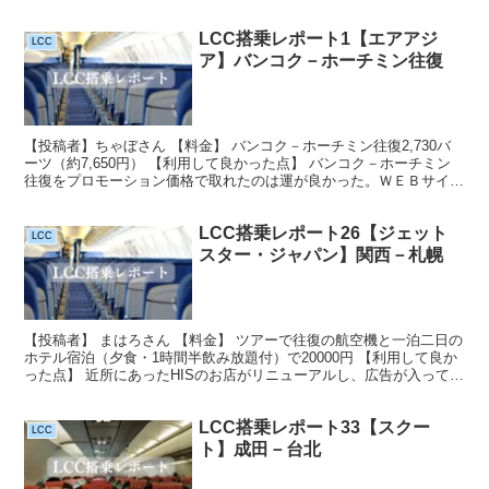
は重量チェックされるのでチェックイン時だけ極力デイパ...
LCC搭乗レポート1【エアアジ
LCC
ア】バンコク－ホーチミン往復
【投稿者】ちゃぼさん 【料金】 バンコク－ホーチミン往復2,730バ
ーツ（約7,650円） 【利用して良かった点】 バンコク－ホーチミン
往復をプロモーション価格で取れたのは運が良かった。ＷＥＢサイト
からの予約も他社同様簡単。バンコクから各地...
LCC搭乗レポート26【ジェット
LCC
スター・ジャパン】関西－札幌
【投稿者】 まはろさん 【料金】 ツアーで往復の航空機と一泊二日の
ホテル宿泊（夕食・1時間半飲み放題付）で20000円 【利用して良か
った点】 近所にあったHISのお店がリニューアルし、広告が入ってい
たので冷やかしで行ってみたところ土曜出発...
LCC搭乗レポート33【スクー
LCC
ト】成田－台北