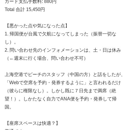
カード支払手数料: 880円
Total 合計 15,450円
【悪かった点や気になった点】
1. 帰国便が台風で欠航になってしまった（振替一切な
し）。
2. 問い合わせ先のインフォメーションは、土・日は休み
（←週末に行く場合、問い合わせ不可）
上海空港でピーチのスタッフ（中国の方）と話をしたが、
「Webで空席を予約・発券するように」と言われるだけ
（彼らに権限なし）。しかし既に７日先まで満席（絶
望！）。しかたなく自力でANA便を予約・発券して帰
国。
【座席スペースは快適？】