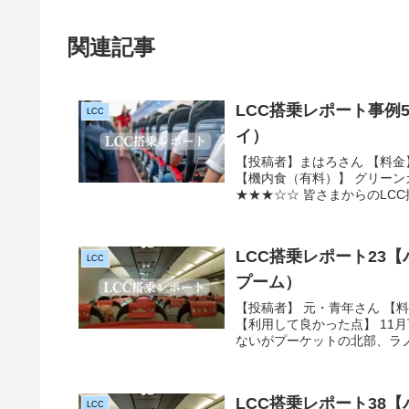
関連記事
LCC搭乗レポート事例
LCC
イ）
【投稿者】まはろさん 【料金】
【機内食（有料）】 グリーン
★★★☆☆ 皆さまからのLCC
LCC搭乗レポート23
LCC
プーム）
【投稿者】 元・青年さん 【料金】
【利用して良かった点】 11
ないがプーケットの北部、ラノー
LCC搭乗レポート38
LCC