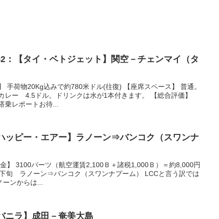
52：【タイ・ベトジェット】関空－チェンマイ（タ
 手荷物20Kg込みで約780米ドル(往復) 【座席スペース】 普通。
カレー 4.5ドル。ドリンクは水が1本付きます。 【総合評価】
搭乗レポートお待...
【ハッピー・エアー】ラノーン⇒バンコク（スワンナ
 3100バーツ（航空運賃2,100Ｂ＋諸税1,000Ｂ）＝約8,000円
月下旬 ラノーン⇒バンコク（スワンナプーム） LCCと言う訳では
ンからは...
【バニラ】成田－奄美大島