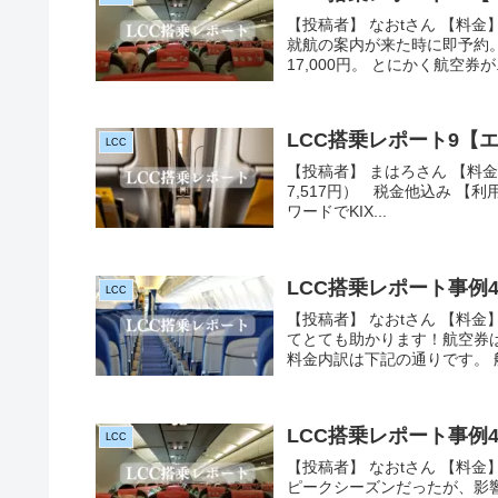
【投稿者】 なおtさん 【料金
就航の案内が来た時に即予約。片道
17,000円。 とにかく航空券が.
LCC搭乗レポート9【
LCC
【投稿者】 まはろさん 【料金】SIN/
7,517円） 税金他込み 【
ワードでKIX...
LCC搭乗レポート事例
LCC
【投稿者】 なおtさん 【料金
てとても助かります！航空券は
料金内訳は下記の通りです。 航空
LCC搭乗レポート事例
LCC
【投稿者】 なおtさん 【料金
ピークシーズンだったが、影