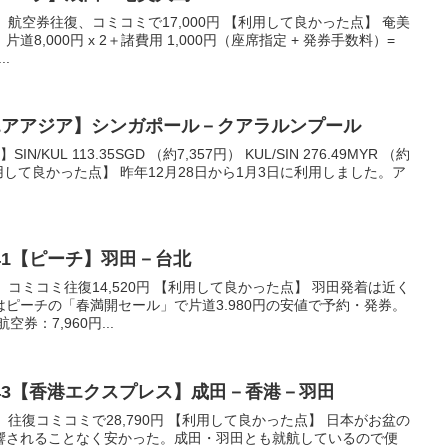
】 航空券往復、コミコミで17,000円 【利用して良かった点】 奄美
8,000円 x 2＋諸費用 1,000円（座席指定 + 発券手数料）=
..
エアアジア】シンガポール－クアラルンプール
KUL 113.35SGD （約7,357円） KUL/SIN 276.49MYR （約
利用して良かった点】 昨年12月28日から1月3日に利用しました。ア
41【ピーチ】羽田－台北
】 コミコミ往復14,520円 【利用して良かった点】 羽田発着は近く
ピーチの「春満開セール」で片道3.980円の安値で予約・発券。
券：7,960円...
43【香港エクスプレス】成田－香港－羽田
】 往復コミコミで28,790円 【利用して良かった点】 日本がお盆の
響されることなく安かった。成田・羽田とも就航しているので便