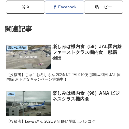
X
Facebook
コピー
関連記事
楽しみは機内食（59）JAL国内線
楽しみは機内食
ファーストクラス機内食 那覇→
羽田
【投稿者】じゃこおろしさん 2024/1/2 JAL910便 那覇→羽田 JAL 国
内線 おトクなキャンペーン実施中！
楽しみは機内食（96）ANA ビジ
ANA
ネスクラス機内食
【投稿者】kuwanさん 2025/9 NH847 羽田→バンコク