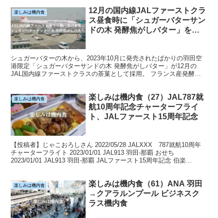
12月の国内線JALファーストクラ
楽しみは機内食
ス昼食時に「シュガーバターサン
ドの⽊ 発酵焦がしバター」を採
用
シュガーバターの木から、2023年10月に発売されたばかりの羽田空
港限定「シュガーバターサンドの木 発酵焦がしバター」が12月の
JAL国内線ファーストクラスの茶菓として採用。 フランス産発酵バ
ターたっぷりの生地に、雲のようにもこもこなエアイ...
楽しみは機内食（27）JAL787就
楽しみは機内食
航10周年記念チャーターフライ
ト、JALファースト15周年記念
【投稿者】じゃこおろしさん 2022/05/28 JALXXX 787就航10周年
チャーターフライト 2023/01/01 JAL913 羽田-那覇 おせち
2023/01/01 JAL913 羽田-那覇 JALファースト15周年記念 伯楽...
楽しみは機内食（61）ANA 羽田
楽しみは機内食
→クアラルンプール ビジネスク
ラス機内食