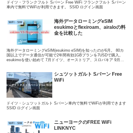
ドイツ・フランクフルト Sバーン Free WiFi フランクフルト Sバーン
車内で無料でWiFiが利用できます。 SSID ログイン画面
海外データローミングeSIM
WiFI・SIM
esukimoとflexiroam、airaloの料
金を比較した
海外データローミングeSIM(esukimo eSIM)を知ったのが6月。 80カ
国以上でデータ通信が可能で2年間有効1GBプランを7USDで購入。
esukimoを使い始めて 7月ドイツ、オーストリア、スロバキア 9月オ
ーストラリア 10...
シュツットガルト Sバーン Free
EU
WiFi
ドイツ・シュツットガルト Sバーン車内で無料でWiFiが利用できます
SSID ログイン画面
ニューヨークのFREE WiFi
WiFI・SIM
LINKNYC