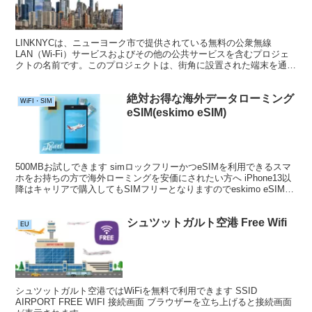
LINKNYCは、ニューヨーク市で提供されている無料の公衆無線
LAN（Wi-Fi）サービスおよびその他の公共サービスを含むプロジェ
クトの名前です。このプロジェクトは、街角に設置された端末を通じ
て市民や観光客に高速かつ無料のWi-Fiアクセス...
絶対お得な海外データローミング
WiFI・SIM
eSIM(eskimo eSIM)
500MBお試しできます simロックフリーかつeSIMを利用できるスマ
ホをお持ちの方で海外ローミングを安価にされたい方へ iPhone13以
降はキャリアで購入してもSIMフリーとなりますのでeskimo eSIMを
利用できます 世界80カ...
シュツットガルト空港 Free Wifi
EU
シュツットガルト空港ではWiFiを無料で利用できます SSID
AIRPORT FREE WIFI 接続画面 ブラウザーを立ち上げると接続画面