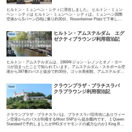
ヒルトン・ミュンヘン・シティに滞在しました。 ヒルトン・ミュン
ヘン・シティは ヒルトン・ミュンヘン・シティは、ミュンヘン国際
空港からSバーン(S8)に乗り約30分、Rosenheimer Platzで下車し徒
歩1分と駅近で便利。マリエン広場...
ヒルトン・アムステルダム エグ
hilton
ゼクティブラウンジ利用宿泊記
ヒルトン・アムステルダムは、1969年ジョン・レノンとオノ・ヨー
コが泊まったことで知られています。アムステルダム・スキポール空
港から397番のバスと徒歩で約30分。ゴッホ美術館、アムステルダム
国立美術館まで徒歩で15～20分です。2番、24...
クラウンプラザ・ブラチスラバ
hotel
クラブラウンジ利用宿泊記
クラウンプラザ・ブラチスラバは、ブラチスラバ旧市街にありウィー
ン空港からのバスが到着するMost SNPから徒歩圏内です。 1 Queen
Standardで予約しましたがIHGダイヤモンドの威力なのか1 King Bed
1 Bedroo...