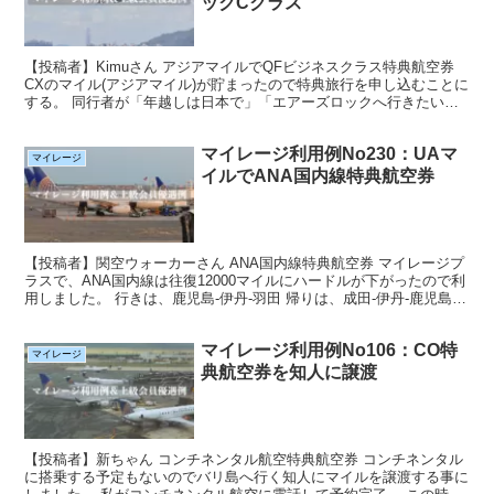
ックCクラス
【投稿者】Kimuさん アジアマイルでQFビジネスクラス特典航空券
CXのマイル(アジアマイル)が貯まったので特典旅行を申し込むことに
する。 同行者が「年越しは日本で」「エアーズロックへ行きたい」
と言うので、元日発QF利用で エアーズロック...
マイレージ利用例No230：UAマ
マイレージ
イルでANA国内線特典航空券
【投稿者】関空ウォーカーさん ANA国内線特典航空券 マイレージプ
ラスで、ANA国内線は往復12000マイルにハードルが下がったので利
用しました。 行きは、鹿児島-伊丹-羽田 帰りは、成田-伊丹-鹿児島
と利用し、乗り継ぎ便でも空席があれば...
マイレージ利用例No106：CO特
マイレージ
典航空券を知人に譲渡
【投稿者】新ちゃん コンチネンタル航空特典航空券 コンチネンタル
に搭乗する予定もないのでバリ島へ行く知人にマイルを譲渡する事に