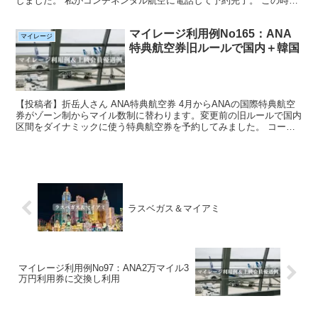
しました。 私がコンチネンタル航空に電話して予約完了。 この時
「空港使用税は知人が支払いますのでPINコードは入力...
マイレージ利用例No165：ANA
マイレージ
特典航空券旧ルールで国内＋韓国
【投稿者】折岳人さん ANA特典航空券 4月からANAの国際特典航空
券がゾーン制からマイル数制に替わります。変更前の旧ルールで国内
区間をダイナミックに使う特典航空券を予約してみました。 コース
は羽田－那覇（泊）－仙台－札幌（泊）－関空－ソウ...
ラスベガス＆マイアミ
マイレージ利用例No97：ANA2万マイル3
万円利用券に交換し利用