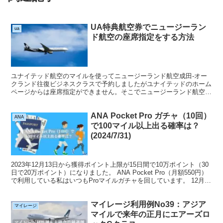
UA特典航空券でニュージーラン
ua
ド航空の座席指定をする方法
ユナイテッド航空のマイルを使ってニュージーランド航空成田-オー
クランド往復ビジネスクラスで予約しましたがユナイテッドのホーム
ページからは座席指定ができません。そこでニュージーランド航空の
ＷＥＢページから座席指定してみました。 ユナイテッド航...
ANA Pocket Pro ガチャ（10回）
ANA
で100マイル以上出る確率は？
(2024/7/31)
2023年12月13日から獲得ポイント上限が15日間で10万ポイント（30
日で20万ポイント）になりました。 ANA Pocket Pro（月額550円）
で利用している私はいつもProマイルガチャを回しています。 12月13
日以前は10回ま...
マイレージ利用例No39：アジア
マイレージ
マイルで来年の正月にエアーズロ