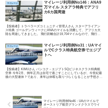
マイレージ利用例No146：ANA9
マイレージ
万マイル スタアラ特典でアフリ
カ6カ国周遊
【投稿者】トラベラーズコミュニティ管理人さん スターアライアン
ス特典 ゴールデンウィークにANAのマイルを消費して、アフリカ大
陸を周遊してきました。 飛行距離合計19,704マイルなので、飛行距
離14,001－20,000マイルの区分に該当...
マイレージ利用例No31：UAマイ
マイレージ
ルでCクラス特典航空券でエジプ
トへ
【投稿者】KIMUさん バンコク－エジプトSQビジネスクラス特典航
空券 今年2月、例年正月は自宅で過ごすことにしているが、今世紀最
後の大型連休？であり、来年は休暇も取りづらくなることが予想され
るため初めて海外で年越しすることに決定。 B*U...
マイレージ利用例No46：UAのマイルで
オーストリア航空グランドクラスでウイ