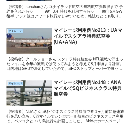
【投稿者】senchanさん ユナイテッド航空の無料航空券獲得まで 予
約を入れた時期 99年3月 特典を利用する時期 99年5月GW
後半 アジア線はアワード旅行がしやすいため、雑誌などでも取り沙
汰されているように実際には特典が使えない...
マイレージ利用例No213：UAマ
マイレージ
イルでスタアラ特典航空券
(UA+ANA)
【投稿者】クールジョーさん スタアラ特典航空券 NFL観戦で貯まっ
たマイルを今年の観戦では使ってみようと考えて8月末頃より計画。
目的地はGRBで決定していたので、SFOストップオーバーでヨセミ
テ観光を考えていたが、 SFO-ORDが押さえ...
マイレージ利用例No148：ANA
マイレージ
マイルでSQビジネスクラス特典
航空券
【投稿者】NBAさん SQビジネスクラス特典航空券 1ヶ月前に急遽旅
行を思い立ち、6万マイルでシンガポール航空のビジネスクラス利用
で、バンコクと バリ島旅行を計画しました。 ANAのホームページ
で、空席状況を検索してからANAマイレージクラ...