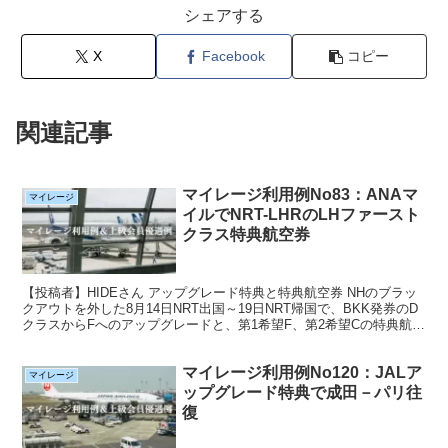
シェアする
X
Facebook
コピー
関連記事
マイレージ利用例No83：ANAマ
マイレージ
イルでNRT-LHRのLHファースト
クラス特典航空券
【投稿者】HIDEさん アップグレード特典と特典航空券 NHのブラッ
クアウトを外した8月14日NRT出国～19日NRT帰国で、BKK発券のD
クラスからFへのアップグレードと、第1希望F、第2希望Cの特典航空
券使用でバンコク往復を5月1日（当...
マイレージ利用例No120：JALア
マイレージ
ップグレード特典で成田－パリ往
復