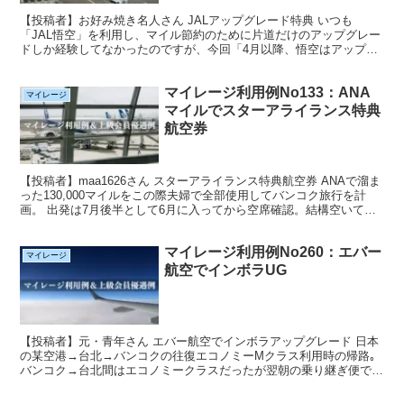
【投稿者】お好み焼き名人さん JALアップグレード特典 いつも
「JAL悟空」を利用し、マイル節約のために片道だけのアップグレー
ドしか経験してなかったのですが、今回「4月以降、悟空はアップグ
レード不可」というJALの仕打ちに落胆して往復を決意...
マイレージ利用例No133：ANA
マイレージ
マイルでスターアライランス特典
航空券
【投稿者】maa1626さん スターアライランス特典航空券 ANAで溜ま
った130,000マイルをこの際夫婦で全部使用してバンコク旅行を計
画。 出発は7月後半として6月に入ってから空席確認。結構空いてい
たのでラッキーでした。 空席はNRT午...
マイレージ利用例No260：エバー
マイレージ
航空でインボラUG
【投稿者】元・青年さん エバー航空でインボラアップグレード 日本
の某空港→台北→バンコクの往復エコノミーMクラス利用時の帰路｡
バンコク→台北間はエコノミークラスだったが翌朝の乗り継ぎ便です
ゲートで ビジネスクラスの搭乗券ゲット。一週間前の...