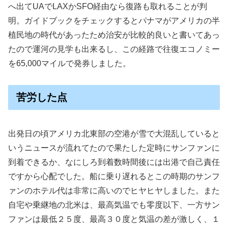
へ出てUAでLAXかSFO経由なら復路も取れることが判
明。ガイドブックをチェックするとパナマがアメリカの半
植民地の時代があったため治安が比較的良いと書いてあっ
たので運河の見学も出来るし、この経路で往復エコノミー
を65,000マイルで発券しました。
苦労した点
出発日の頃アメリカ北東部の空港が雪で大混乱していると
いうニュースが流れてたので果たした定時にサンファンに
到着できるか、なにしろ到着数時間後には出港で自己責任
ですから心配でした。船に乗り遅れるとこの時期のサンフ
ァンのホテル代は非常に高いのでヒヤヒヤしました。また
自宅や乗継地の北米は、最高気温でも零度以下、一方サン
ファンは最低２５度、最高３０度と気温の差が激しく、１