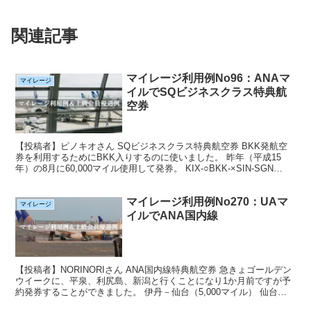
関連記事
マイレージ利用例No96：ANAマ
マイレージ
イルでSQビジネスクラス特典航
空券
【投稿者】ピノキオさん SQビジネスクラス特典航空券 BKK発航空
券を利用するためにBKK入りするのに使いました。 昨年（平成15
年）の8月に60,000マイル使用して発券。 KIX-○BKK-×SIN-SGN
SGN-×SIN-NRTの行...
マイレージ利用例No270：UAマ
マイレージ
イルでANA国内線
【投稿者】NORINORIさん ANA国内線特典航空券 急きょゴールデン
ウイークに、平泉、利尻島、新潟と行くことになり1か月前ですが予
約発券することができました。 伊丹－仙台（5,000マイル） 仙台－
千歳/翌日に千歳－稚内（5,000マイ...