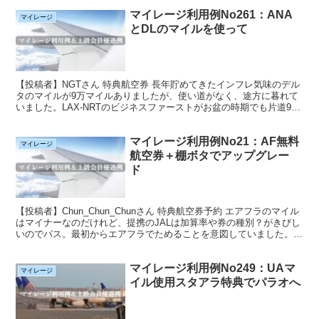
マイレージ利用例No261：ANA
マイレージ
とDLのマイルを使って
【投稿者】NGTさん 特典航空券 長年貯めてきたインフレ気味のデル
タのマイルが9万マイルありましたが、使い道がなく、途方に暮れて
いました。LAX-NRTのビジネスファーストがお盆の時期でも片道9万
マイルで取れることが分かり発券。往路はANA...
マイレージ利用例No21：AF無料
マイレージ
航空券＋棚ボタでアップグレー
ド
【投稿者】Chun_Chun_Chunさん 特典航空券予約 エアフラのマイル
はマイナーなのだけれど、提携のJALは加算率や券の種別？がきびし
いのでパス。最初からエアフラでためることを意図していました。
AFの利点は、 ＊欧州系の例に漏れず、エ...
マイレージ利用例No249：UAマ
マイレージ
イル使用スタアラ特典でパラオへ