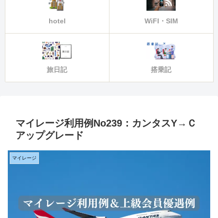
hotel
WiFI・SIM
旅日記
搭乗記
マイレージ利用例No239：カンタスY→Ｃ
アップグレード
マイレージ