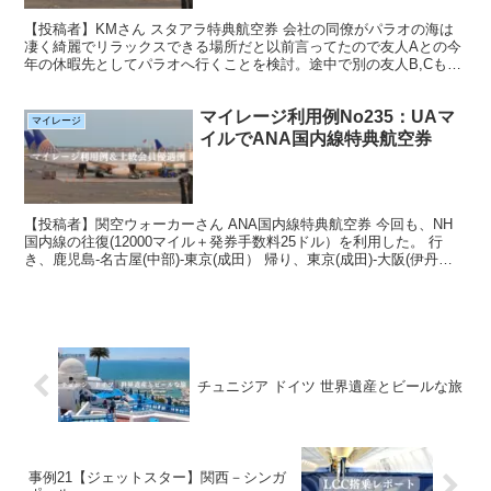
【投稿者】KMさん スタアラ特典航空券 会社の同僚がパラオの海は
凄く綺麗でリラックスできる場所だと以前言ってたので友人Aとの今
年の休暇先としてパラオへ行くことを検討。途中で別の友人B,Cも行
きたいと言うことになり四人行くことになりました。私...
マイレージ利用例No235：UAマ
マイレージ
イルでANA国内線特典航空券
【投稿者】関空ウォーカーさん ANA国内線特典航空券 今回も、NH
国内線の往復(12000マイル＋発券手数料25ドル）を利用した。 行
き、鹿児島-名古屋(中部)-東京(成田） 帰り、東京(成田)-大阪(伊丹）-
鹿児島 特典航空券という事で、...
チュニジア ドイツ 世界遺産とビールな旅
事例21【ジェットスター】関西－シンガ