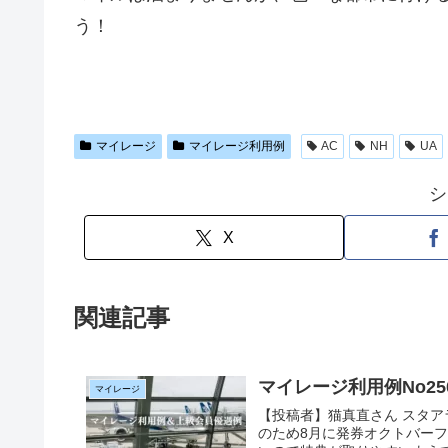
う！
マイレージ
マイレージ利用例
AC
NH
UA
シ
X
関連記事
マイレージ利用例No25
マイレージ
【投稿者】猫真直さん スタア
のため8月に発券オクトバーフェスト