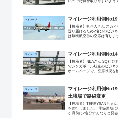
いので特典が取りやすいようです
マイレージ利用例No1
マイレージ
【投稿者】折岳人さん スカイ
送り届けるため2名分のビジ
は無料航空券の空席は有りませ
マイレージ利用例No1
マイレージ
【投稿者】NBAさん SQビ
でシンガポール航空のビジネス
ホームページで、空席状況を検索
マイレージ利用例No1
マイレージ
土壇場で路線変更
【投稿者】TERRYSANちゃ
を強行しました。 季節運航に
ヶ月前に2名分すんなりと発券