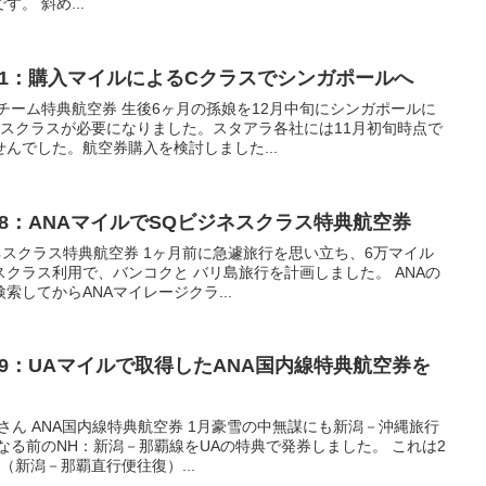
。 斜め...
91：購入マイルによるCクラスでシンガポールへ
チーム特典航空券 生後6ヶ月の孫娘を12月中旬にシンガポールに
ネスクラスが必要になりました。スタアラ各社には11月初旬時点で
んでした。航空券購入を検討しました...
48：ANAマイルでSQビジネスクラス特典航空券
ジネスクラス特典航空券 1ヶ月前に急遽旅行を思い立ち、6万マイル
クラス利用で、バンコクと バリ島旅行を計画しました。 ANAの
してからANAマイレージクラ...
99：UAマイルで取得したANA国内線特典航空券を
んさん ANA国内線特典航空券 1月豪雪の中無謀にも新潟－沖縄旅行
なる前のNH：新潟－那覇線をUAの特典で発券しました。 これは2
（新潟－那覇直行便往復）...