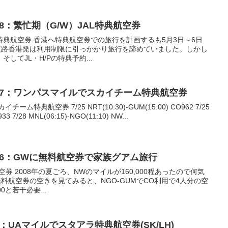
8：繁忙期（G/W）JAL特典航空券
L特典航空券 香港へ特典航空券での旅行を計画するも5月3日～6日
の復路香港発は利用制限に引っかかり旅行を諦めていました。しかし
してJL・H/Pの特典予約...
67：ワンパスマイルでスカイチーム特典航空券
特典航空券 7/25 NRT(10:30)-GUM(15:00) CO962 7/25
33 7/28 MNL(06:15)-NGO(11:10) NW...
96：GWに無料航空券で家族グアム旅行
券 2008年の夏ごろ、NWのマイルが160,000程あったので何気
無料航空券の空きを見てみると、NGO-GUMでCO利用で4人分の空
0と若干必要...
：UAマイルでスタアラ特典航空券(SK/LH)