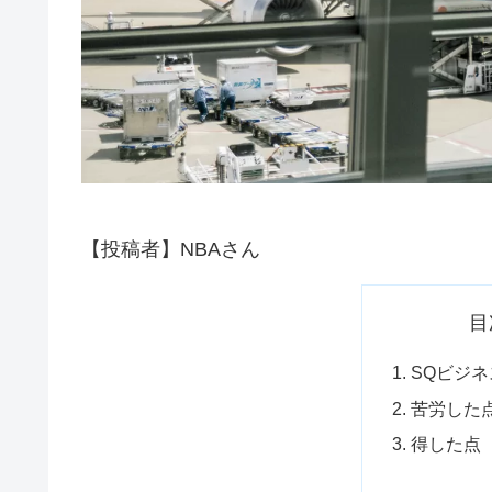
【投稿者】NBAさん
目
SQビジ
苦労した
得した点