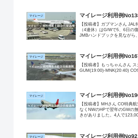
マイレージ利用例No13
マイレージ
【投稿者】ガブマンさん JA
（4連休）はG/Wで5、6日
JMBハンドブックを見ながら、そ
マイレージ利用例No1
マイレージ
【投稿者】もっちゃんさん スカイチーム
GUM(19:00)-MNK(20:40) CO9
マイレージ利用例No1
マイレージ
【投稿者】MHさん CO特典航空
なくNWのHPで翌年のGWの
きがありました。4人で123,00
マイレージ利用例No92
マイレージ