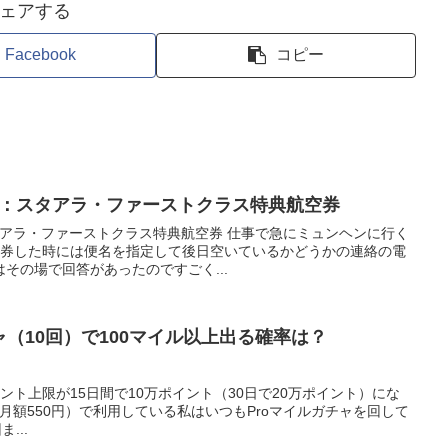
ェアする
Facebook
コピー
0：スタアラ・ファーストクラス特典航空券
 スタアラ・ファーストクラス特典航空券 仕事で急にミュンヘンに行く
発券した時には便名を指定して後日空いているかどうかの連絡の電
その場で回答があったのですごく...
o ガチャ（10回）で100マイル以上出る確率は？
ポイント上限が15日間で10万ポイント（30日で20万ポイント）にな
 Pro（月額550円）で利用している私はいつもProマイルガチャを回して
...