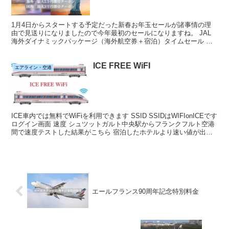
1月4日からスタートする予定だった新春お年玉セールが諸事情の理
由で見送りになりましたので今年最初のセールになりますね。 JAL
海外ダイナミックパッケージ（海外航空券＋宿泊）タイムセール 予
約対象期間：2月14日（水）23:59 出発対象期間...
ICE FREE WiFI
エアライン・空港
ICE車内では無料でWiFiを利用できます SSID SSIDはWIFIonICEです
ログイン画面 速度 シュツットガルト中央駅からフランクフルト空港
間で速度テストした結果がこちら 宿泊したホテルより速い値が出て
ました。
エールフランス90周年記念特別料金