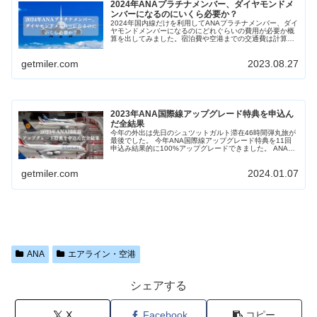
2024年ANAプラチナメンバー、ダイヤモンドメ
ンバーになるのにいくら必要か？
2024年国内線だけを利用してANAプラチナメンバー、ダイ
ヤモンドメンバーになるのにどれぐらいの費用が必要か概
算を出してみました。宿泊費や空港までの交通費は計算せ
ず単純に飛行機代だけの計算です。 基本的に1日の便数が
多い羽田－那覇単純往復が...
getmiler.com
2023.08.27
2023年ANA国際線アップグレード特典を申込ん
だ全結果
今年の外出は先日のシュツットガルト滞在46時間弾丸旅が
最後でした。 今年ANA国際線アップグレード特典を11回
申込み結果的に100%アップグレードできました。 ANAダ
イヤモンドメンバーで100%マイル加算できるエコノミク
ラスの航空券で発券...
getmiler.com
2024.01.07
ANA
エアライン・空港
シェアする
X
Facebook
コピー