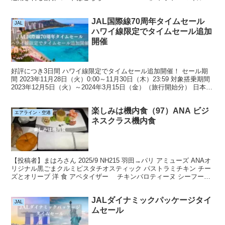
員は、5,000マイルのボー...
JAL国際線70周年タイムセール
JAL
ハワイ線限定でタイムセール追加
開催
好評につき3日間 ハワイ線限定でタイムセール追加開催！ セール期
間 2023年11月28日（火）0:00～11月30日（木）23:59 対象搭乗期間
2023年12月5日（火）～2024年3月15日（金）（旅行開始分） 日本国
内空港からの乗...
楽しみは機内食（97）ANA ビジ
エアライン・空港
ネスクラス機内食
【投稿者】まはろさん 2025/9 NH215 羽田→パリ アミューズ ANAオ
リジナル黒ごまクルミピスタチオスティック パストラミチキン チー
ズとオリーブ 洋 食 アペタイザー チキンバロティーヌ シーフード
ムース トリュフサルサ メイ...
JALダイナミックパッケージタイ
JAL
ムセール